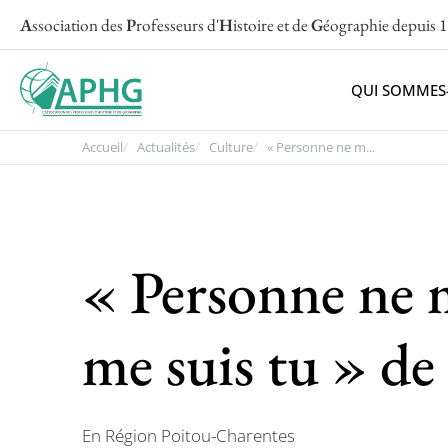
A
ssociation des
P
rofesseurs d'
H
istoire et de
G
éographie
depuis 
QUI SOMMES
Accueil
Actualités
Culture
« Personne ne m...
« Personne ne m’
me suis tu » d
En Région Poitou-Charentes