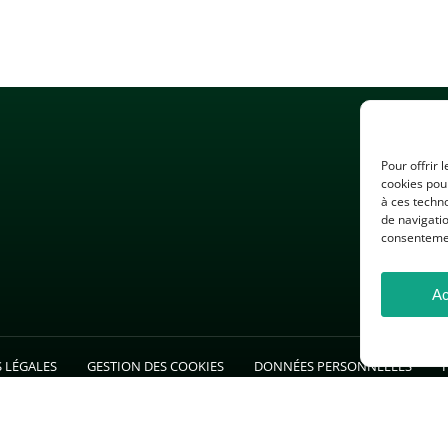
Pour offrir 
cookies pour
à ces techn
de navigatio
consentement
Ac
 LÉGALES
GESTION DES COOKIES
DONNÉES PERSONNELLES
26 — Association des Professeurs d’Histoire et de Géographie — Tous droits