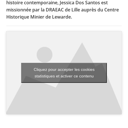
histoire contemporaine, Jessica Dos Santos est
missionnée par la DRAEAC de Lille auprès du Centre
Historique Minier de Lewarde.
Toutes les actualités
Les rendez-vous de l’APHG
Concours de recrutement
Concours scolaires
Conférences, tables rondes
Cliquez pour accepter les cookies
statistiques et activer ce contenu
Critique d’ouvrages publiés
Culture