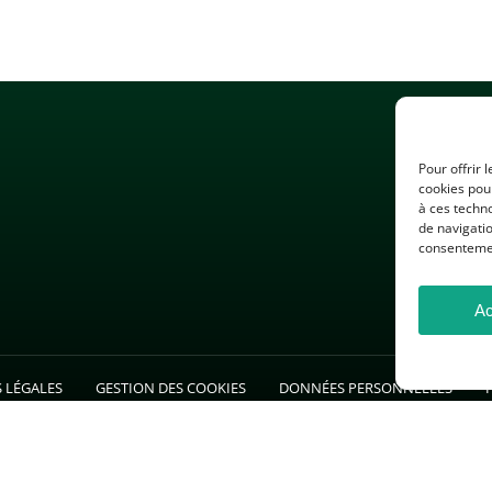
Pour offrir 
cookies pour
à ces techn
de navigatio
consentement
Ac
 LÉGALES
GESTION DES COOKIES
DONNÉES PERSONNELLES
26 — Association des Professeurs d’Histoire et de Géographie — Tous droits