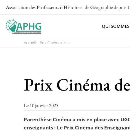
A
ssociation des
P
rofesseurs d'
H
istoire et de
G
éographie
depuis 
QUI SOMMES
Accueil
Prix Cinéma des...
Prix Cinéma de
Le 10 janvier 2025
Parenthèse Cinéma a mis en place avec UGC u
enseignants : Le Prix Cinéma des Enseignan