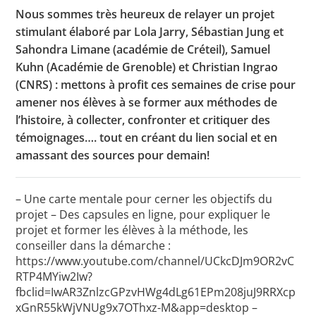
Nous sommes très heureux de relayer un projet
stimulant élaboré par Lola Jarry, Sébastian Jung et
Sahondra Limane (académie de Créteil), Samuel
Toutes les actualités
Kuhn (Académie de Grenoble) et Christian Ingrao
Les rendez-vous de l’APHG
(CNRS) : mettons à profit ces semaines de crise pour
amener nos élèves à se former aux méthodes de
Concours de recrutement
l’histoire, à collecter, confronter et critiquer des
témoignages…. tout en créant du lien social et en
Concours scolaires
amassant des sources pour demain!
Conférences, tables rondes
Critique d’ouvrages publiés
– Une carte mentale pour cerner les objectifs du
projet – Des capsules en ligne, pour expliquer le
Culture
projet et former les élèves à la méthode, les
conseiller dans la démarche :
https://www.youtube.com/channel/UCkcDJm9OR2vC
RTP4MYiw2Iw?
fbclid=IwAR3ZnlzcGPzvHWg4dLg61EPm208juJ9RRXcp
xGnR55kWjVNUg9x7OThxz-M&app=desktop –