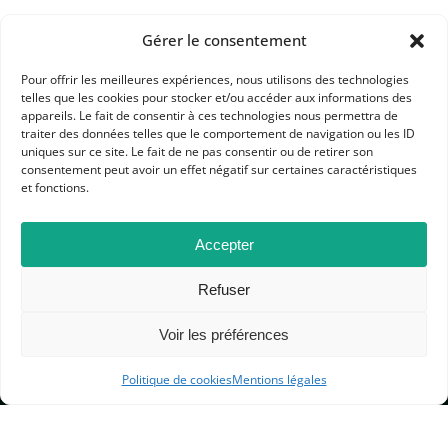
Gérer le consentement
Pour offrir les meilleures expériences, nous utilisons des technologies
telles que les cookies pour stocker et/ou accéder aux informations des
appareils. Le fait de consentir à ces technologies nous permettra de
traiter des données telles que le comportement de navigation ou les ID
APHG
uniques sur ce site. Le fait de ne pas consentir ou de retirer son
consentement peut avoir un effet négatif sur certaines caractéristiques
Association des professeurs d'histoire et géographie
et fonctions.
+ 33 0(1) 42 33 62 37
Accepter
BP 6541 – 75065 Paris Cedex 02
Refuser
CONTACTEZ-NOUS
Voir les préférences
Politique de cookies
Mentions légales
MENTIONS LÉGALES
GESTION DES COOKIES
DONNÉES PERSONNELLES