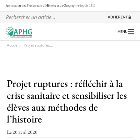
A
ssociation des
P
rofesseurs d'
H
istoire et de
G
éographie
depuis 1910
ADHÉRENT
MENU
Accueil
Projet ruptures...
L’association
Les régionales
Projet ruptures : réfléchir à la
Les ateliers nationaux
crise sanitaire et sensibiliser les
Communiqués et motions
élèves aux méthodes de
Lettre d’information de l’APHG
l’histoire
L’APHG dans la presse
Le 20 avril 2020