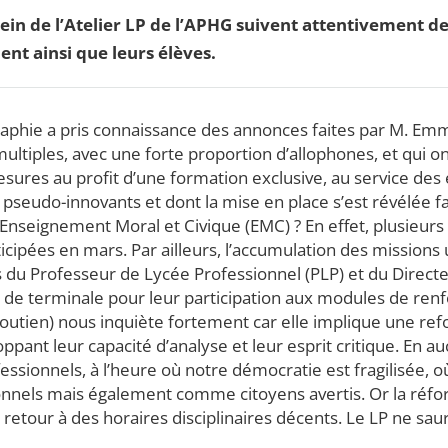
 sein de l’Atelier LP de l’APHG suivent attentivement 
ent ainsi que leurs élèves.
raphie a pris connaissance des annonces faites par M. Emm
 multiples, avec une forte proportion d’allophones, et qui 
esures au profit d’une formation exclusive, au service de
s pseudo-innovants et dont la mise en place s’est révélée 
’Enseignement Moral et Civique (EMC) ? En effet, plusieur
ipées en mars. Par ailleurs, l’accumulation des missions ut
uts du Professeur de Lycée Professionnel (PLP) et du Direc
ée de terminale pour leur participation aux modules de re
soutien) nous inquiète fortement car elle implique une ref
pant leur capacité d’analyse et leur esprit critique. En 
essionnels, à l’heure où notre démocratie est fragilisée,
nnels mais également comme citoyens avertis. Or la réform
retour à des horaires disciplinaires décents. Le LP ne saur