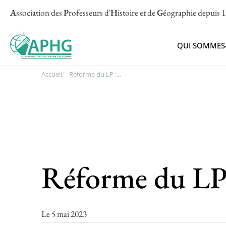
A
ssociation des
P
rofesseurs d'
H
istoire et de
G
éographie
depuis 
QUI SOMMES
Accueil
Réforme du LP :...
Réforme du LP 
Le 5 mai 2023