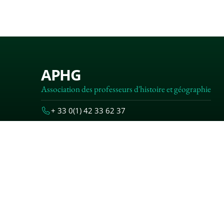
APHG
Association des professeurs d'histoire et géographie
+ 33 0(1) 42 33 62 37
BP 6541 – 75065 Paris Cedex 02
MENTIONS
© 2000-20