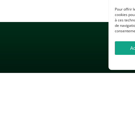
Pour offrir 
cookies pour
à ces techn
de navigatio
consentement
Ac
 LÉGALES
GESTION DES COOKIES
DONNÉES PERSONNELLES
26 — Association des Professeurs d’Histoire et de Géographie — Tous droits