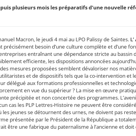
depuis plusieurs mois les préparatifs d’une nouvelle r
anuel Macron, le jeudi 4 mai au LPO Palissy de Saintes.
L’
ont précisément besoin d’une culture complète et d’une for
s entreprises entraînant une dépendance stricte au bassin 
faiblement efficiente, les dispositions annoncées aujourd
s des mesures proposées semblent dévaloriser nos matières 
ilitaristes et de dispositifs tels que la co-intervention e
teur délégué aux formations professionnelles et technolog
nforcement en vue du supérieur ? La mise en œuvre pratique
onte précipitée et non concertée des programmes. L’avenir
aucun cas les PLP Lettres-Histoire ne peuvent être considé
 où les jeunes se détournent des urnes, ne doivent pas res
e présentée par le Président de la République a totaleme
ait être une fabrique du paternalisme à l’ancienne et doit