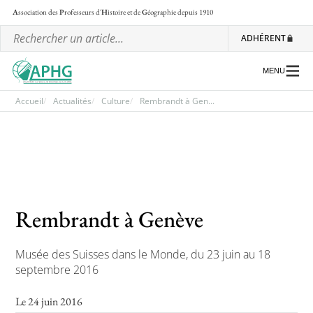
A
ssociation des
P
rofesseurs d'
H
istoire et de
G
éographie
depuis 1910
ADHÉRENT
MENU
Accueil
Actualités
Culture
Rembrandt à Gen...
L’association
Les régionales
Les ateliers nationaux
Rembrandt à Genève
Communiqués et motions
Lettre d’information de l’APHG
Musée des Suisses dans le Monde, du 23 juin au 18
septembre 2016
L’APHG dans la presse
Le 24 juin 2016