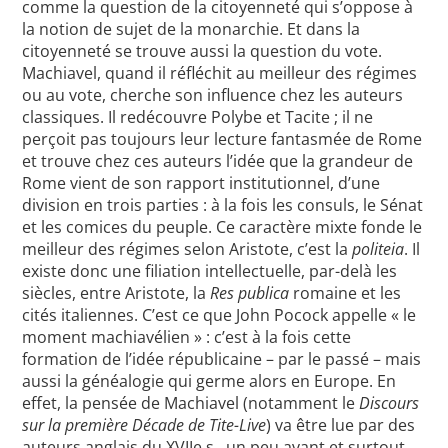
comme la question de la citoyenneté qui s’oppose à
la notion de sujet de la monarchie. Et dans la
citoyenneté se trouve aussi la question du vote.
Machiavel, quand il réfléchit au meilleur des régimes
ou au vote, cherche son influence chez les auteurs
classiques. Il redécouvre Polybe et Tacite ; il ne
perçoit pas toujours leur lecture fantasmée de Rome
et trouve chez ces auteurs l’idée que la grandeur de
Rome vient de son rapport institutionnel, d’une
division en trois parties : à la fois les consuls, le Sénat
et les comices du peuple. Ce caractère mixte fonde le
meilleur des régimes selon Aristote, c’est la
politeia
. Il
existe donc une filiation intellectuelle, par-delà les
siècles, entre Aristote, la
Res publica
romaine et les
cités italiennes. C’est ce que John Pocock appelle « le
moment machiavélien » : c’est à la fois cette
formation de l’idée républicaine – par le passé – mais
aussi la généalogie qui germe alors en Europe. En
effet, la pensée de Machiavel (notamment le
Discours
sur la première Décade de Tite-Live
) va être lue par des
auteurs anglais du XVIIe s., un peu avant et surtout