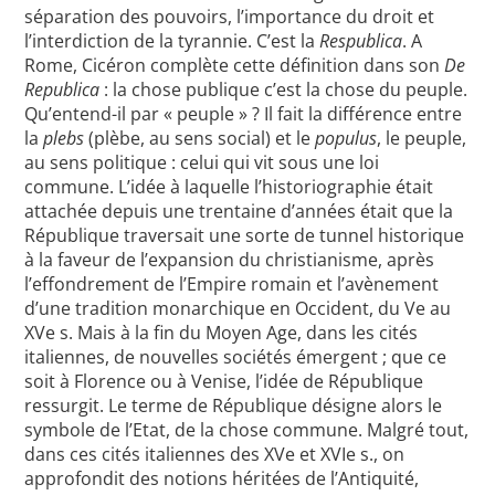
séparation des pouvoirs, l’importance du droit et
l’interdiction de la tyrannie. C’est la
Respublica
. A
Rome, Cicéron complète cette définition dans son
De
Republica
: la chose publique c’est la chose du peuple.
Qu’entend-il par « peuple » ? Il fait la différence entre
la
plebs
(plèbe, au sens social) et le
populus
, le peuple,
au sens politique : celui qui vit sous une loi
commune. L’idée à laquelle l’historiographie était
attachée depuis une trentaine d’années était que la
République traversait une sorte de tunnel historique
à la faveur de l’expansion du christianisme, après
l’effondrement de l’Empire romain et l’avènement
d’une tradition monarchique en Occident, du Ve au
XVe s. Mais à la fin du Moyen Age, dans les cités
italiennes, de nouvelles sociétés émergent ; que ce
soit à Florence ou à Venise, l’idée de République
ressurgit. Le terme de République désigne alors le
symbole de l’Etat, de la chose commune. Malgré tout,
dans ces cités italiennes des XVe et XVIe s., on
approfondit des notions héritées de l’Antiquité,