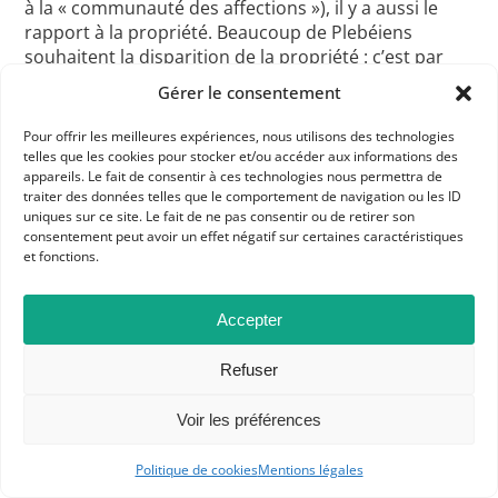
à la « communauté des affections »), il y a aussi le
rapport à la propriété. Beaucoup de Plebéiens
souhaitent la disparition de la propriété : c’est par
exemple le cas de Babeuf alors que les Jacobins
Gérer le consentement
veulent une république de petits propriétaires. Il y a
aussi l’ardeur : les Jacobins savent qu’il faut être
Pour offrir les meilleures expériences, nous utilisons des technologies
homme d’Etat, diriger. Les Plébéiens sont dans une
telles que les cookies pour stocker et/ou accéder aux informations des
appareils. Le fait de consentir à ces technologies nous permettra de
révolution, une combustion permanente. On espère
traiter des données telles que le comportement de navigation ou les ID
que les laves de la Révolution, en se refroidissant,
uniques sur ce site. Le fait de ne pas consentir ou de retirer son
créeront des tables de loi. Mais on est dans la
consentement peut avoir un effet négatif sur certaines caractéristiques
combustion. Leur esthétique diffère : les Jacobins
et fonctions.
assument un soin dans l’habillage, Robespierre et sa
perruque sont poudrés ; les Plébéiens veulent sortir
Accepter
des entrailles du peuple, sont habillés à la manière
du peuple, peuvent assumer des traces de gras sur
Refuser
leur chemise, fréquentent les tavernes du peuple. Il y
a aussi le verbe, une manière tribunicienne de parler
Voir les préférences
qui rappelle la défense de la plèbe par les « tribuns
de la plèbe » sous la République romaine. Il y a une
Politique de cookies
Mentions légales
volonté d’utiliser des mots venant de la grammaire
populaire, avec Hebert qui dans son journal utilise