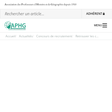
A
ssociation des
P
rofesseurs d'
H
istoire et de
G
éographie
depuis 1910
ADHÉRENT
MENU
Accueil
Actualités
Concours de recrutement
Retrouver les c...
L’association
Les régionales
Les ateliers nationaux
Communiqués et motions
Lettre d’information de l’APHG
L’APHG dans la presse