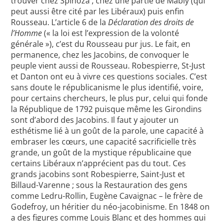
trouver chez Spinoza ; chez une partie de Mably (qui
peut aussi être cité par les Libéraux) puis enfin
Rousseau. L’article 6 de la
Déclaration des droits de
l’Homme
(« la loi est l’expression de la volonté
générale »), c’est du Rousseau pur jus. Le fait, en
permanence, chez les Jacobins, de convoquer le
peuple vient aussi de Rousseau. Robespierre, St-Just
et Danton ont eu à vivre ces questions sociales. C’est
sans doute le républicanisme le plus identifié, voire,
pour certains chercheurs, le plus pur, celui qui fonde
la République de 1792 puisque même les Girondins
sont d’abord des Jacobins. Il faut y ajouter un
esthétisme lié à un goût de la parole, une capacité à
embraser les cœurs, une capacité sacrificielle très
grande, un goût de la mystique républicaine que
certains Libéraux n’apprécient pas du tout. Ces
grands jacobins sont Robespierre, Saint-Just et
Billaud-Varenne ; sous la Restauration des gens
comme Ledru-Rollin, Eugène Cavaignac – le frère de
Godefroy, un héritier du néo-jacobinisme. En 1848 on
a des figures comme Louis Blanc et des hommes qui