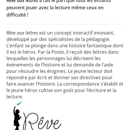
Rêve aux lettres
a fait le pari que tous les enfants
peuvent jouer avec la lecture même ceux en
difficulté !
Toutes les actualités
Rêve aux lettres
est un concept interactif innovant,
Les rendez-vous de l’APHG
développé par des spécialistes de la pédagogie.
L’enfant se plonge dans une histoire fantastique dont
Concours de recrutement
il est le héros. Par la Poste, il reçoit des lettres dans
Concours scolaires
lesquelles les personnages lui décrivent les
événements de l’histoire et lui demande de l’aide
Conférences, tables rondes
pour résoudre les énigmes. Le jeune lecteur doit
répondre par écrit et donner ses directives pour
Critique d’ouvrages publiés
faire avancer l’histoire. La correspondance s’établit et
Culture
le jeune héros cultive son goût pour l’écriture et la
lecture.