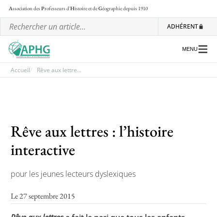
A
ssociation des
P
rofesseurs d'
H
istoire et de
G
éographie
depuis 1910
ADHÉRENT
MENU
Accueil
Rêve aux lettre...
L’association
Les régionales
Rêve aux lettres : l’histoire
Les ateliers nationaux
interactive
Communiqués et motions
pour les jeunes lecteurs dyslexiques
Lettre d’information de l’APHG
L’APHG dans la presse
Le 27 septembre 2015