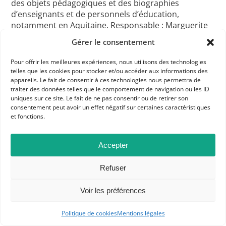
des objets pédagogiques et des biographies
d’enseignants et de personnels d’éducation,
notamment en Aquitaine. Responsable : Marguerite
Figeac-Monthus –
Voir le lien
(www.msha.fr)
Gérer le consentement
Pour offrir les meilleures expériences, nous utilisons des technologies
Parmi les bibliothèques
telles que les cookies pour stocker et/ou accéder aux informations des
appareils. Le fait de consentir à ces technologies nous permettra de
Bibliothèque nationale de France (BNF) – Gallica
traiter des données telles que le comportement de navigation ou les ID
Plusieurs ressources en ligne sur le patrimoine de
uniques sur ce site. Le fait de ne pas consentir ou de retirer son
l’éducation et de l’école en France (ouvrages, revues,
consentement peut avoir un effet négatif sur certaines caractéristiques
et fonctions.
objets).
Voir le lien
(gallica.bnf.fr)
Bibliothèque
Diderot de Lyon
De riches collections, surtout
consacrées à l’enseignement primaire, car issues,
Accepter
pour l’essentiel, de l’ancien Musée Pédagogique,
fondé en 1879 par Ferdinand Buisson.
Voir le lien
Refuser
(www.bibliotheque-diderot.fr)
Voir les préférences
Panoramas récents sur l’histoire de l’École
Politique de cookies
Mentions légales