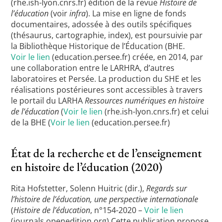
(rhe.ish-lyon.cnrs.fr) édition de la revue
Histoire de
l’éducation
(voir
infra
). La mise en ligne de fonds
documentaires, adossée à des outils spécifiques
(thésaurus, cartographie, index), est poursuivie par
la Bibliothèque Historique de l’Éducation (BHE.
Voir le lien
(education.persee.fr) créée, en 2014, par
une collaboration entre le LARHRA, d’autres
laboratoires et Persée. La production du SHE et les
réalisations postérieures sont accessibles à travers
le portail du LARHA
Ressources numériques en histoire
de l’éducation
(
Voir le lien
(rhe.ish-lyon.cnrs.fr) et celui
de la BHE (
Voir le lien
(education.persee.fr)
État de la recherche et de l’enseignement
en histoire de l’éducation (2020)
Rita Hofstetter, Solenn Huitric (dir.),
Regards sur
l’histoire de l’éducation, une perspective internationale
(
Histoire de l’éducation
, n°154-2020 –
Voir le lien
(journals.openedition.org) Cette publication propose