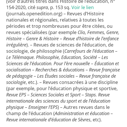
(voir d’autres titres dans Histoire de l’éducation, n°
154-2020, cité
supra
, p. 153 sq.
Voir le lien
(journals.openedition.org) – Revues d’Histoire
nationales et régionales, relatives à toutes les
périodes et trop nombreuses pour être citées, ou
revues spécialisées (par exemple
Clio, Femmes, Genre,
Histoire
–
Genre & Histoire
–
Revue d’histoire de l’enfance
irrégulière
). – Revues de sciences de l’éducation, de
sociologie, de philosophie (
Carrefours de l’éducation
–
Le Télémaque. Philosophie, Education, Société
–
Les
Sciences de l’éducation. Pour l’ère nouvelle
–
Éducation et
socialisation
–
Recherches & éducations
–
Revue française
de pédagogie
–
Les Études sociales
–
Revue française de
sociologie
, etc.). – Revues consacrées à une discipline
(par exemple, pour l’éducation physique et sportive,
Revue EPS
–
Sciences Sociales et Sport
–
Staps. Revue
internationale des sciences du sport et de l’éducation
physique
–
Enseigner l’EPS
) – Autres revues dans le
champ de l’éducation (
Administration et éducation
–
Revue internationale d’éducation de Sèvres
, etc).