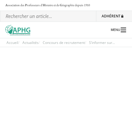
A
ssociation des
P
rofesseurs d'
H
istoire et de
G
éographie
depuis 1910
ADHÉRENT
MENU
Accueil
Actualités
Concours de recrutement
S’informer sur...
L’association
Les régionales
Les ateliers nationaux
Communiqués et motions
Lettre d’information de l’APHG
L’APHG dans la presse