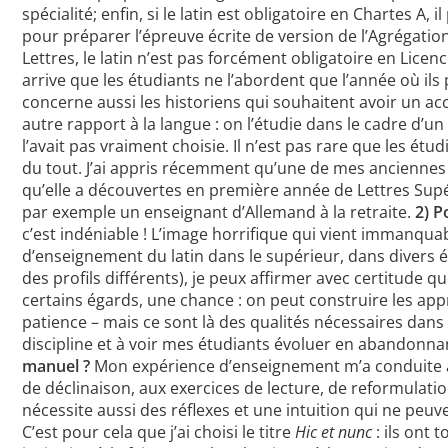
spécialité; enfin, si le latin est obligatoire en Chartes A, 
pour préparer l’épreuve écrite de version de l’Agrégation
Lettres, le latin n’est pas forcément obligatoire en Licenc
arrive que les étudiants ne l’abordent que l’année où il
concerne aussi les historiens qui souhaitent avoir un ac
autre rapport à la langue : on l’étudie dans le cadre d’u
l’avait pas vraiment choisie. Il n’est pas rare que les é
du tout. J’ai appris récemment qu’une de mes anciennes é
qu’elle a découvertes en première année de Lettres Supér
par exemple un enseignant d’Allemand à la retraite.
2) P
c’est indéniable ! L’image horrifique qui vient immanquab
d’enseignement du latin dans le supérieur, dans divers é
des profils différents), je peux affirmer avec certitude 
certains égards, une chance : on peut construire les app
patience – mais ce sont là des qualités nécessaires dans b
discipline et à voir mes étudiants évoluer en abandonnan
manuel ?
Mon expérience d’enseignement m’a conduite à m
de déclinaison, aux exercices de lecture, de reformulati
nécessite aussi des réflexes et une intuition qui ne peu
C’est pour cela que j’ai choisi le titre
Hic et nunc
: ils ont 