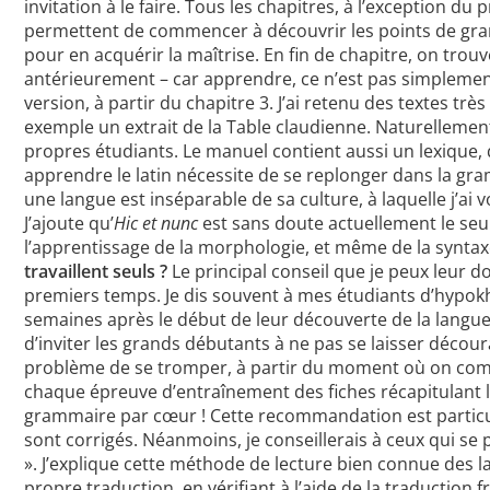
invitation à le faire. Tous les chapitres, à l’exception d
permettent de commencer à découvrir les points de gramm
pour en acquérir la maîtrise. En fin de chapitre, on tro
antérieurement – car apprendre, ce n’est pas simplemen
version, à partir du chapitre 3. J’ai retenu des textes trè
exemple un extrait de la Table claudienne. Naturellement,
propres étudiants. Le manuel contient aussi un lexique, 
apprendre le latin nécessite de se replonger dans la gra
une langue est inséparable de sa culture, à laquelle j’a
J’ajoute qu’
Hic et nunc
est sans doute actuellement le seul
l’apprentissage de la morphologie, et même de la syntaxe.
travaillent seuls ?
Le principal conseil que je peux leur d
premiers temps. Je dis souvent à mes étudiants d’hypokhâg
semaines après le début de leur découverte de la langue,
d’inviter les grands débutants à ne pas se laisser décour
problème de se tromper, à partir du moment où on compre
chaque épreuve d’entraînement des fiches récapitulant les
grammaire par cœur ! Cette recommandation est particuliè
sont corrigés. Néanmoins, je conseillerais à ceux qui se
». J’explique cette méthode de lecture bien connue des lat
propre traduction, en vérifiant à l’aide de la traduction