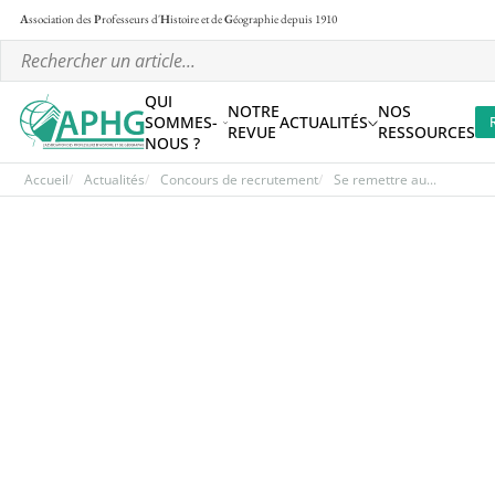
A
ssociation des
P
rofesseurs d'
H
istoire et de
G
éographie
depuis 1910
QUI
NOTRE
NOS
SOMMES-
ACTUALITÉS
REVUE
RESSOURCES
NOUS ?
Accueil
Actualités
Concours de recrutement
Se remettre au...