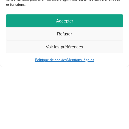
et fonctions.
Accepter
Dans les catégories
Refuser
ACTUALITÉS
ATELIER COLLÈGE
Voir les préférences
RESSOURCES
Politique de cookies
Mentions légales
ARCHÉOLOGIE
PRÉHISTOIRE
COLLÈGE