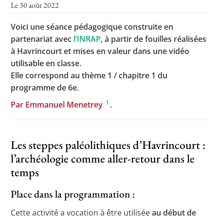
Le 30 août 2022
Voici une séance pédagogique construite en
partenariat avec
l’INRAP
, à partir de fouilles réalisées
Toutes les actualités
à Havrincourt et mises en valeur dans une vidéo
Les rendez-vous de l’APHG
utilisable en classe.
Elle correspond au thème 1 / chapitre 1 du
Concours de recrutement
programme de 6e.
Concours scolaires
1
Par Emmanuel Menetrey
.
Conférences, tables rondes
Critique d’ouvrages publiés
Les steppes paléolithiques d’Havrincourt :
Culture
l’archéologie comme aller-retour dans le
temps
Place dans la programmation :
Cette activité a vocation à être utilisée
au début de