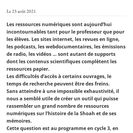
Le 23 août 2021
Les ressources numériques sont aujourd’hui
Toutes les actualités
incontournables tant pour le professeur que pour
Les rendez-vous de l’APHG
les élèves. Les sites internet, les revues en ligne,
les podcasts, les webdocumentaires, les émissions
Concours de recrutement
de radio, les vidéos … sont autant de supports
Concours scolaires
dont les contenus scientifiques complètent les
ressources papier.
Conférences, tables rondes
Les difficultés d’accès à certains ouvrages, le
Critique d’ouvrages publiés
temps de recherche peuvent être des freins.
Sans atteindre à une impossible exhaustivité, il
Culture
nous a semblé utile de créer un outil qui puisse
rassembler un grand nombre de ressources
numériques sur l’histoire de la Shoah et de ses
mémoires.
Cette question est au programme en cycle 3, en