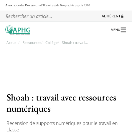
A
ssociation des
P
rofesseurs d'
H
istoire et de
G
éographie
depuis 1910
ADHÉRENT
MENU
Accueil
Ressources
Collège
Shoah : travail...
L’association
Les régionales
Les ateliers nationaux
Shoah : travail avec ressources
Communiqués et motions
numériques
Lettre d’information de l’APHG
L’APHG dans la presse
Recension de supports numériques pour le travail en
classe