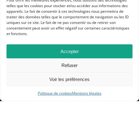
Pour offrir les meilleures expériences, nous utilisons des technologies
telles que les cookies pour stocker et/ou accéder aux informations des
appareils. Le fait de consentir à ces technologies nous permettra de
traiter des données telles que le comportement de navigation ou les ID
uniques sur ce site. Le fait de ne pas consentir ou de retirer son
consentement peut avoir un effet négatif sur certaines caractéristiques
et fonctions.
Accepter
APHG
Refuser
Association des professeurs d'histoire et géographie
Voir les préférences
+ 33 0(1) 42 33 62 37
BP 6541 – 75065 Paris Cedex 02
Politique de cookies
Mentions légales
CONTACTEZ-NOUS
MENTIONS LÉGALES