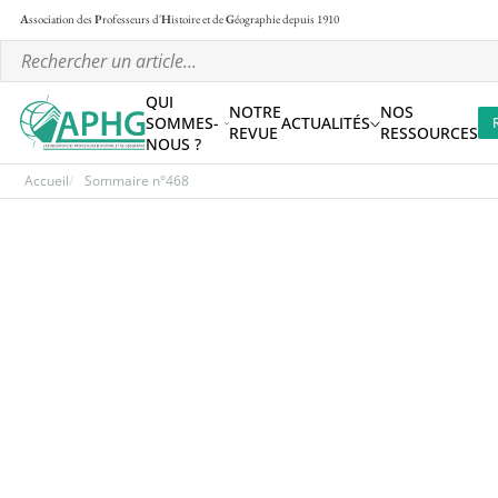
A
ssociation des
P
rofesseurs d'
H
istoire et de
G
éographie
depuis 1910
QUI
NOTRE
NOS
SOMMES-
ACTUALITÉS
REVUE
RESSOURCES
NOUS ?
Accueil
Sommaire n°468