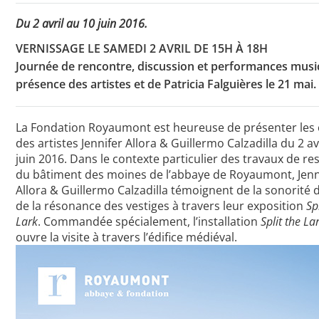
Du 2 avril au 10 juin 2016.
VERNISSAGE LE SAMEDI 2 AVRIL DE 15H À 18H
Toutes les actualités
Journée de rencontre, discussion et performances musi
présence des artistes et de Patricia Falguières le 21 mai.
Les rendez-vous de l’APHG
Concours de recrutement
La Fondation Royaumont est heureuse de présenter les
Concours scolaires
des artistes Jennifer Allora & Guillermo Calzadilla du 2 av
juin 2016. Dans le contexte particulier des travaux de re
Conférences, tables rondes
du bâtiment des moines de l’abbaye de Royaumont, Jenn
Allora & Guillermo Calzadilla témoignent de la sonorité d
Critique d’ouvrages publiés
de la résonance des vestiges à travers leur exposition
Sp
Lark
. Commandée spécialement, l’installation
Split the La
Culture
ouvre la visite à travers l’édifice médiéval.