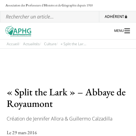
A
ssociation des
P
rofesseurs d'
H
istoire et de
G
éographie
depuis 1910
ADHÉRENT
MENU
Accueil
Actualités
Culture
« Split the Lar...
L’association
Les régionales
Les ateliers nationaux
« Split the Lark » – Abbaye de
Communiqués et motions
Royaumont
Lettre d’information de l’APHG
Création de Jennifer Allora & Guillermo Calzadilla
L’APHG dans la presse
Le 29 mars 2016