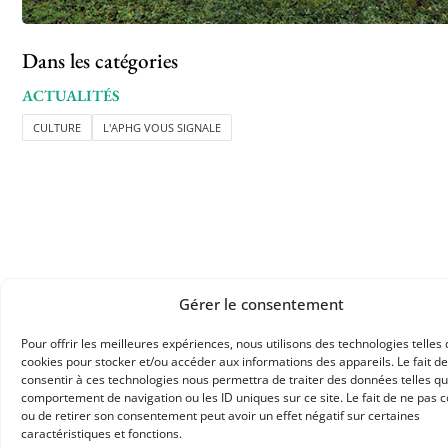
Dans les catégories
ACTUALITÉS
CULTURE
L'APHG VOUS SIGNALE
Gérer le consentement
APHG
Pour offrir les meilleures expériences, nous utilisons des technologies telles 
Association des professeurs d'histoire et géographie
cookies pour stocker et/ou accéder aux informations des appareils. Le fait de
consentir à ces technologies nous permettra de traiter des données telles qu
comportement de navigation ou les ID uniques sur ce site. Le fait de ne pas c
+ 33 0(1) 42 33 62 37
ou de retirer son consentement peut avoir un effet négatif sur certaines
BP 6541 – 75065 Paris Cedex 02
caractéristiques et fonctions.