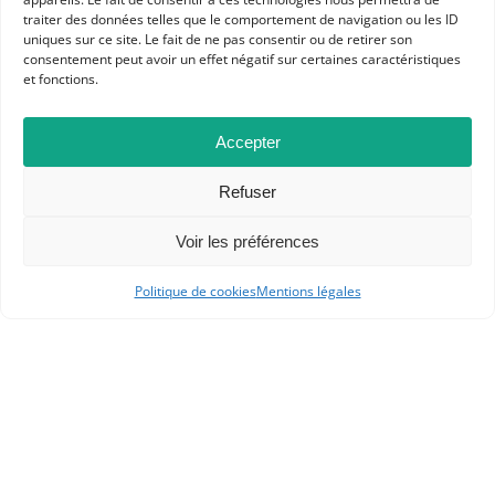
traiter des données telles que le comportement de navigation ou les ID
ACTUALITÉS
uniques sur ce site. Le fait de ne pas consentir ou de retirer son
consentement peut avoir un effet négatif sur certaines caractéristiques
COMPTE-RENDU DE LECTURE
et fonctions.
Accepter
Refuser
Voir les préférences
Politique de cookies
Mentions légales
APHG
Association des professeurs d'histoire et géographie
+ 33 0(1) 42 33 62 37
BP 6541 – 75065 Paris Cedex 02