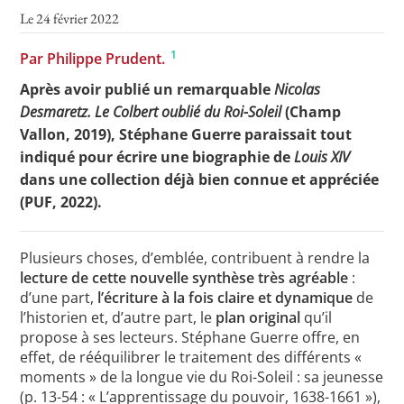
Le 24 février 2022
1
Par Philippe Prudent.
Toutes les actualités
Après avoir publié un remarquable
Nicolas
Les rendez-vous de l’APHG
Desmaretz. Le Colbert oublié du Roi-Soleil
(Champ
Vallon, 2019), Stéphane Guerre paraissait tout
Concours de recrutement
indiqué pour écrire une biographie de
Louis XIV
Concours scolaires
dans une collection déjà bien connue et appréciée
(PUF, 2022).
Conférences, tables rondes
Critique d’ouvrages publiés
Plusieurs choses, d’emblée, contribuent à rendre la
lecture de cette nouvelle synthèse très agréable
:
Culture
d’une part,
l’écriture à la fois claire et dynamique
de
l’historien et, d’autre part, le
plan original
qu’il
propose à ses lecteurs. Stéphane Guerre offre, en
effet, de rééquilibrer le traitement des différents «
moments » de la longue vie du Roi-Soleil : sa jeunesse
(p. 13-54 : « L’apprentissage du pouvoir, 1638-1661 »),