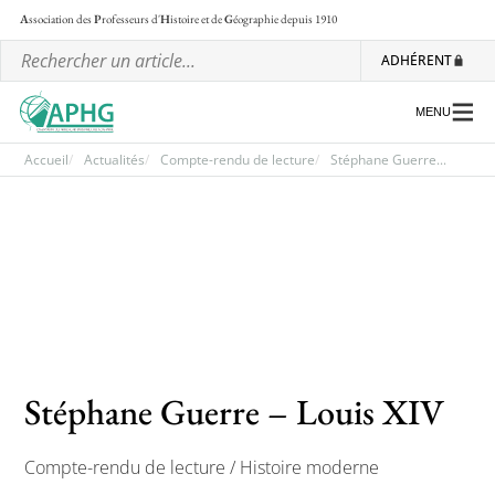
A
ssociation des
P
rofesseurs d'
H
istoire et de
G
éographie
depuis 1910
ADHÉRENT
MENU
Accueil
Actualités
Compte-rendu de lecture
Stéphane Guerre...
L’association
Les régionales
Les ateliers nationaux
Communiqués et motions
Lettre d’information de l’APHG
Stéphane Guerre – Louis XIV
L’APHG dans la presse
Compte-rendu de lecture / Histoire moderne