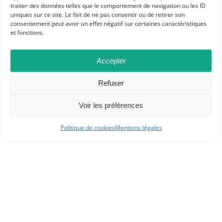
traiter des données telles que le comportement de navigation ou les ID
uniques sur ce site. Le fait de ne pas consentir ou de retirer son
consentement peut avoir un effet négatif sur certaines caractéristiques
et fonctions.
Dans les catégories
ACTUALITÉS
Accepter
COMPTE-RENDU DE LECTURE
Refuser
RESSOURCES
HISTOIRE CONTEMPORAINE
COLLÈGE
EMC
HGGSP
Voir les préférences
LYCÉE GÉNÉRAL ET TECHNOLOGIQUE
Politique de cookies
Mentions légales