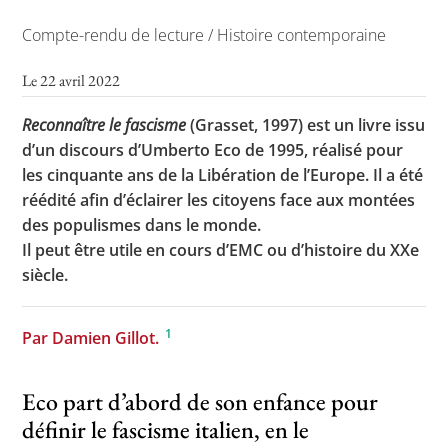
Compte-rendu de lecture / Histoire contemporaine
Le 22 avril 2022
Toutes les actualités
Les rendez-vous de l’APHG
Reconnaître le fascisme
(Grasset, 1997) est un livre issu
d’un discours d’Umberto Eco de 1995, réalisé pour
Concours de recrutement
les cinquante ans de la Libération de l’Europe. Il a été
Concours scolaires
réédité afin d’éclairer les citoyens face aux montées
des populismes dans le monde.
Conférences, tables rondes
Il peut être utile en cours d’EMC ou d’histoire du XXe
Critique d’ouvrages publiés
siècle.
Culture
1
Par Damien Gillot.
Eco part d’abord de son enfance pour
définir le fascisme italien, en le