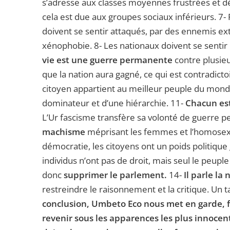
s’adresse aux classes moyennes frustrées et d
cela est due aux groupes sociaux inférieurs. 7- Po
doivent se sentir attaqués, par des ennemis exté
xénophobie. 8- Les nationaux doivent se sentir 
vie est une guerre permanente
contre plusieu
que la nation aura gagné, ce qui est contradicto
citoyen appartient au meilleur peuple du monde
dominateur et d’une hiérarchie. 11-
Chacun es
L’Ur fascisme transfère sa volonté de guerre p
machisme
méprisant les femmes et l’homosexua
démocratie, les citoyens ont un poids politique g
individus n’ont pas de droit, mais seul le peup
donc
supprimer le parlement.
14-
Il parle la
restreindre le raisonnement et la critique. Un
conclusion, Umbeto Eco nous met en garde, fo
revenir sous les apparences les plus innoce