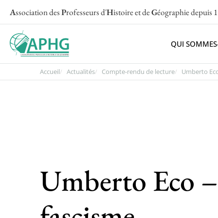
A
ssociation des
P
rofesseurs d'
H
istoire et de
G
éographie
depuis 
QUI SOMMES
Accueil
Actualités
Compte-rendu de lecture
Umberto Eco
Umberto Eco – 
fascisme