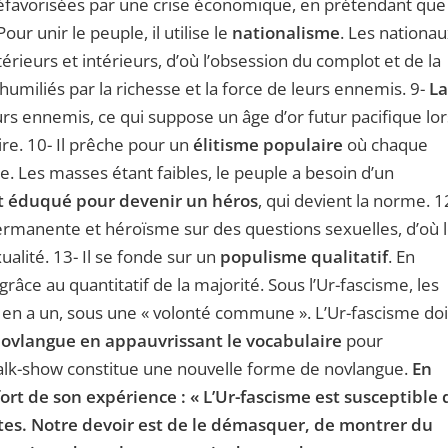
éfavorisées par une crise économique, en prétendant que
ur unir le peuple, il utilise le
nationalisme
. Les nationa
rieurs et intérieurs, d’où l’obsession du complot et de la
humiliés par la richesse et la force de leurs ennemis. 9-
La
rs ennemis, ce qui suppose un âge d’or futur pacifique lor
ire. 10- Il prêche pour un
élitisme populaire
où chaque
. Les masses étant faibles, le peuple a besoin d’un
t éduqué pour devenir un héros
, qui devient la norme. 1
ermanente et héroïsme sur des questions sexuelles, d’où 
lité. 13- Il se fonde sur un
populisme qualitatif
. En
râce au quantitatif de la majorité. Sous l’Ur-fascisme, les
le en a un, sous une « volonté commune ». L’Ur-fascisme doi
 novlangue en appauvrissant le vocabulaire
pour
 talk-show constitue une nouvelle forme de novlangue.
En
rt de son expérience : « L’Ur-fascisme est susceptible 
ntes. Notre devoir est de le démasquer, de montrer du