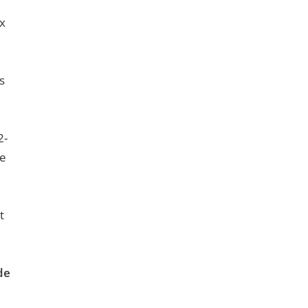
ux
s
2-
le
t
de