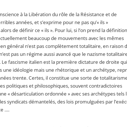
onscience à la Libération du rôle de la Résistance et de
erribles années, et s’exprime pour ne pas qu’« ils »
s de définir ce « ils ». Pour lui, si l’on prend la définitio
er actuellement beaucoup de mouvements avec les mêmes
en général n’est pas complètement totalitaire, en raison 
n’est pas un régime aussi avancé que le nazisme totalitaire
. Le fascisme italien est la première dictature de droite qu
 une idéologie mais une rhétorique et un archétype, repr
es trente. Certes, il constitue une sorte de totalitarism
ées politiques et philosophiques, souvent contradictoires
t d’une « désarticulation ordonnée » avec ses archétypes tels 
 les syndicats démantelés, des lois promulguées par l’exéc
ce ….