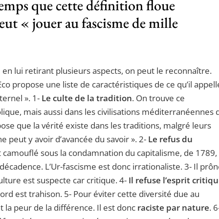
emps que cette définition floue
eut « jouer au fascisme de mille
n lui retirant plusieurs aspects, on peut le reconnaître.
co propose une liste de caractéristiques de ce qu’il appell
ternel ». 1-
Le culte de la tradition
. On trouve ce
lique, mais aussi dans les civilisations méditerranéennes 
ose que la vérité existe dans les traditions, malgré leurs
l ne peut y avoir d’avancée du savoir ». 2-
Le refus du
t camouflé sous la condamnation du capitalisme, de 1789,
écadence. L’Ur-fascisme est donc irrationaliste. 3- Il prô
culture est suspecte car critique. 4-
Il refuse l’esprit critiq
d est trahison. 5- Pour éviter cette diversité due au
 la peur de la différence. Il est donc
raciste par nature
. 6