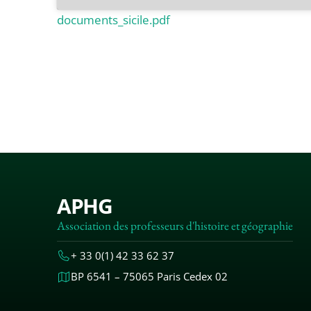
documents_sicile.pdf
APHG
Association des professeurs d'histoire et géographie
+ 33 0(1) 42 33 62 37
BP 6541 – 75065 Paris Cedex 02