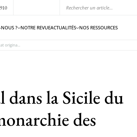
1910
-NOUS ?
NOTRE REVUE
ACTUALITÉS
NOS RESSOURCES
at origina...
 dans la Sicile du
 monarchie des