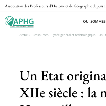
A
ssociation des
P
rofesseurs d'
H
istoire et de
G
éographie
depuis 
QUI SOMMES
Accueil
Ressources
Lycée général et technologique
Un Et
Un Etat original
XIIe siècle : la