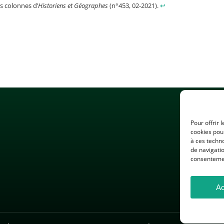
s colonnes d’
Historiens et Géographes
(n°453, 02-2021).
↩︎
Pour offrir 
cookies pour
à ces techn
de navigatio
consentement
Ac