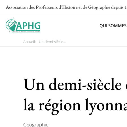
A
ssociation des
P
rofesseurs d'
H
istoire et de
G
éographie
depuis 
QUI SOMMES
Accueil
Un demi-siècle...
Un demi-siècle 
la région lyonn
Géographie