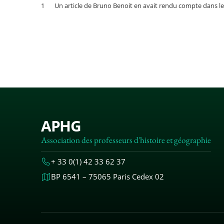
Un article de Bruno Benoit en avait rendu compte dans le
APHG
Association des professeurs d'histoire et géographie
+ 33 0(1) 42 33 62 37
BP 6541 – 75065 Paris Cedex 02