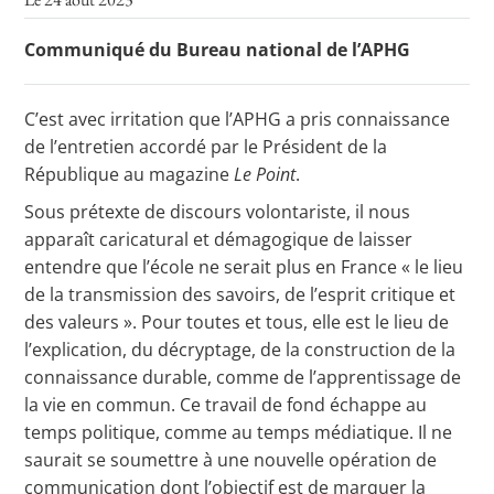
Communiqué du Bureau national de l’APHG
Toutes les actualités
C’est avec irritation que l’APHG a pris connaissance
Les rendez-vous de l’APHG
de l’entretien accordé par le Président de la
Concours de recrutement
République au magazine
Le Point
.
Sous prétexte de discours volontariste, il nous
Concours scolaires
apparaît caricatural et démagogique de laisser
Conférences, tables rondes
entendre que l’école ne serait plus en France « le lieu
de la transmission des savoirs, de l’esprit critique et
Critique d’ouvrages publiés
des valeurs ». Pour toutes et tous, elle est le lieu de
Culture
l’explication, du décryptage, de la construction de la
connaissance durable, comme de l’apprentissage de
la vie en commun. Ce travail de fond échappe au
temps politique, comme au temps médiatique. Il ne
saurait se soumettre à une nouvelle opération de
communication dont l’objectif est de marquer la