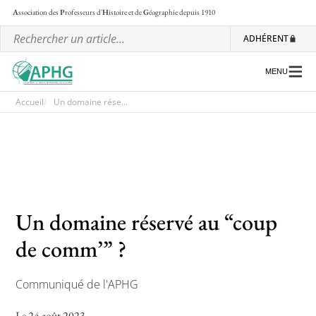
A
ssociation des
P
rofesseurs d'
H
istoire et de
G
éographie
depuis 1910
ADHÉRENT
MENU
Accueil
Un domaine rése...
L’association
Les régionales
Les ateliers nationaux
Un domaine réservé au “coup
Communiqués et motions
de comm’” ?
Lettre d’information de l’APHG
L’APHG dans la presse
Communiqué de l'APHG
Le 24 août 2023