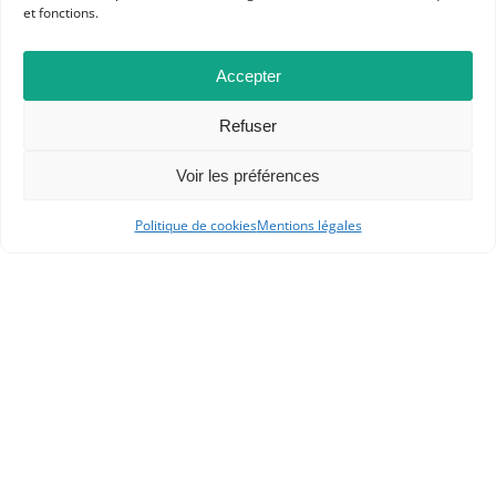
et fonctions.
Accepter
Refuser
Dans les catégories
Voir les préférences
ACTUALITÉS
COMPTE-RENDU DE LECTURE
L'APHG A AIMÉ
Politique de cookies
Mentions légales