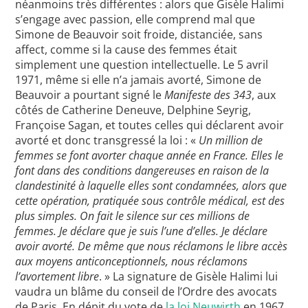
néanmoins très différentes : alors que Gisèle Halimi
s’engage avec passion, elle comprend mal que
Simone de Beauvoir soit froide, distanciée, sans
affect, comme si la cause des femmes était
simplement une question intellectuelle. Le 5 avril
1971, même si elle n’a jamais avorté, Simone de
Beauvoir a pourtant signé le
Manifeste des 343
, aux
côtés de Catherine Deneuve, Delphine Seyrig,
Françoise Sagan, et toutes celles qui déclarent avoir
avorté et donc transgressé la loi : «
Un million de
femmes se font avorter chaque année en France. Elles le
font dans des conditions dangereuses en raison de la
clandestinité à laquelle elles sont condamnées, alors que
cette opération, pratiquée sous contrôle médical, est des
plus simples. On fait le silence sur ces millions de
femmes. Je déclare que je suis l’une d’elles. Je déclare
avoir avorté. De même que nous réclamons le libre accès
aux moyens anticonceptionnels, nous réclamons
l’avortement libre
. » La signature de Gisèle Halimi lui
vaudra un blâme du conseil de l’Ordre des avocats
de Paris. En dépit du vote de
la loi Neuwirth
en 1967,