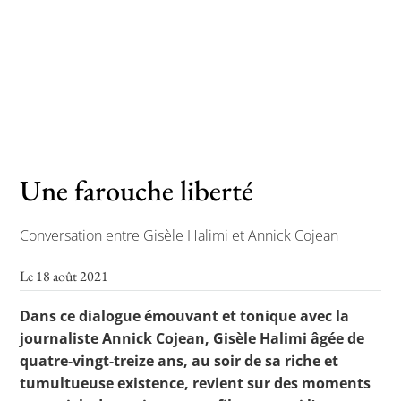
Toutes les actualités
Les rendez-vous de l’APHG
Concours de recrutement
Concours scolaires
Une farouche liberté
Conférences, tables rondes
Conversation entre Gisèle Halimi et Annick Cojean
Critique d’ouvrages publiés
Le 18 août 2021
Culture
Dans ce dialogue émouvant et tonique avec la
journaliste Annick Cojean, Gisèle Halimi âgée de
quatre-vingt-treize ans, au soir de sa riche et
tumultueuse existence, revient sur des moments