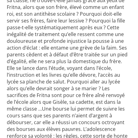
sa classe, ne trouve-t-elle jamais grâce aux yeux de
Fritna, alors que son frère, élevé comme un enfant
roi, est son antithèse scolaire ? Pourquoi doit-elle
servir ses frères, faire leur lessive ? Pourquoi la fille
passe-t-elle systématiquement après eux ? Cette
inégalité de traitement qu’elle ressent comme une
douloureuse et profonde injustice la pousse à une
action d’éclat : elle entame une grève de la faim. Ses
parents cèdent et à défaut d’être traitée sur un pied
d’égalité, elle ne sera plus la domestique du frère.
Elle se lance dans l’étude, voyant dans l’école,
l’instruction et les livres qu’elle dévore, l’accès au
lycée sa planche de salut. Pourquoi aller au lycée
alors qu’elle devrait songer à se marier ? Les
sacrifices de Fritna sont pour ce frère aîné renvoyé
de l’école alors que Gisèle, sa cadette, est dans la
même classe …Une bourse lui permet de suivre les
cours sans que ses parents n’aient d’argent à
débourser, car elle a réussi un concours octroyant
des bourses aux élèves pauvres. L’adolescence
renforce sa volonté : les règles, cette sorte de honte