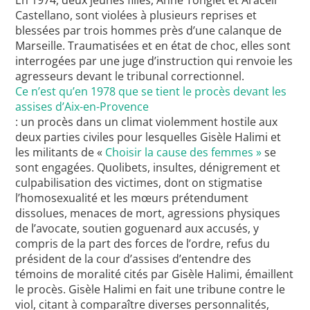
En 1974, deux jeunes filles, Anne Tonglet et Araceli
Castellano, sont violées à plusieurs reprises et
blessées par trois hommes près d’une calanque de
Marseille. Traumatisées et en état de choc, elles sont
interrogées par une juge d’instruction qui renvoie les
agresseurs devant le tribunal correctionnel.
Ce n’est qu’en 1978 que se tient le procès devant les
assises d’Aix-en-Provence
: un procès dans un climat violemment hostile aux
deux parties civiles pour lesquelles Gisèle Halimi et
les militants de «
Choisir la cause des femmes »
se
sont engagées. Quolibets, insultes, dénigrement et
culpabilisation des victimes, dont on stigmatise
l’homosexualité et les mœurs prétendument
dissolues, menaces de mort, agressions physiques
de l’avocate, soutien goguenard aux accusés, y
compris de la part des forces de l’ordre, refus du
président de la cour d’assises d’entendre des
témoins de moralité cités par Gisèle Halimi, émaillent
le procès. Gisèle Halimi en fait une tribune contre le
viol, citant à comparaître diverses personnalités,