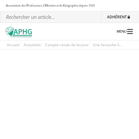
A
ssociation des
P
rofesseurs d'
H
istoire et de
G
éographie
depuis 1910
ADHÉRENT
MENU
Accueil
Actualités
Compte-rendu de lecture
Une farouche li...
L’association
Les régionales
Les ateliers nationaux
Communiqués et motions
Lettre d’information de l’APHG
L’APHG dans la presse