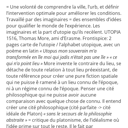
= Une volonté de comprendre la ville, l’urb, et définir
l’intervention optimale pour améliorer les conditions.
Travaillé par des imaginaires = des ensembles d’idées
pour qualifier le monde de l’expérience. Les
imaginaires et la part d’utopie qu’ils recèlent. UTOPIA
1516, Thomas More, ami d’Erasme. Frontispice: 2
pages carte de l’utopie / l’alphabet utopique, avec un
poème en latin
« Utopus mon souverain m’a
transformée en île moi qui jadis n’était pas une île »
« ce
qui n’a point lieu »
More invente le contraire du lieu, se
détache de toute relation à tout lieu préexistant, de
toute référence pour créer une pure fiction spatiale
qui ne puisse ê ramené à un lieu connu de l’époque,
ni à un régime connu de l’époque. Penser une cité
philosophique qui ne puisse avoir aucune
comparaison avec quelque chose de connu. Il entend
créer une cité philosophique (cité parfaite -> cité
idéale de Platon)
« sans le secours de la philosophie
abstraite »
= critique du platonisme, de l’idéalisme où
l’idée prime sur tout le reste. Il le fait par