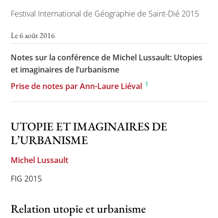
Festival International de Géographie de Saint-Dié 2015
Le 6 août 2016
Toutes les actualités
Notes sur la conférence de Michel Lussault: Utopies
Les rendez-vous de l’APHG
et imaginaires de l’urbanisme
Concours de recrutement
1
Prise de notes par Ann-Laure Liéval
Concours scolaires
Conférences, tables rondes
UTOPIE ET IMAGINAIRES DE
Critique d’ouvrages publiés
L’URBANISME
Culture
Michel Lussault
FIG 2015
Relation utopie et urbanisme