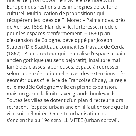
l’incivilité, promouvoir le « vivre ensemble ». En
Europe nous restions très imprégnés de ce fond
culturel. Multiplication de propositions qui
récupèrent les idées de T. More : – Palma nova, près
de Venise, 1598. Plan de ville, forteresse, modèle
pour les espaces d’enfermement. – 1880 plan
d’extension de Cologne, développé par Joseph
Stuben (Die Stadtbau), connait les travaux de Cerda
(1867) . Plan directeur qui neutralise l’espace urbain
ancien gothique (au sens péjoratif), insalubre mal
famé des classes laborieuses, espace à redresser
selon la pensée rationnelle avec des extensions très
géométriques cf le livre de Françoise Choay, La règle
et le modèle Cologne = ville en pleine expansion,
mais on garde la limite, avec grands boulevards.
Toutes les villes se dotent d’un plan directeur alors :
retracent l’espace urbain ancien, il faut encore que la
ville soit délimitée. Or cette urbanisation qui
s’enclenche au 19e sera ILLIMITEE (urban sprawl).