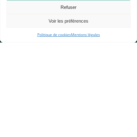
Refuser
Voir les préférences
Politique de cookies
Mentions légales
APHG
Association des professeurs d'histoire et géographie
+ 33 0(1) 42 33 62 37
BP 6541 – 75065 Paris Cedex 02
CONTACTEZ-NOUS
MENTIONS LÉGALES
GESTION DES COOKIES
DONNÉES PERSONNELLES
PLAN DU SITE