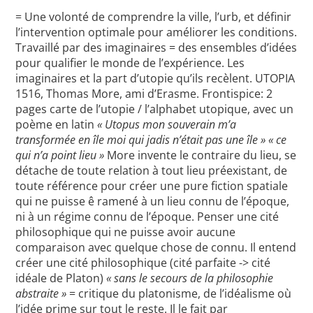
= Une volonté de comprendre la ville, l’urb, et définir
l’intervention optimale pour améliorer les conditions.
Travaillé par des imaginaires = des ensembles d’idées
pour qualifier le monde de l’expérience. Les
imaginaires et la part d’utopie qu’ils recèlent. UTOPIA
1516, Thomas More, ami d’Erasme. Frontispice: 2
pages carte de l’utopie / l’alphabet utopique, avec un
poème en latin
« Utopus mon souverain m’a
transformée en île moi qui jadis n’était pas une île »
« ce
qui n’a point lieu »
More invente le contraire du lieu, se
détache de toute relation à tout lieu préexistant, de
toute référence pour créer une pure fiction spatiale
qui ne puisse ê ramené à un lieu connu de l’époque,
ni à un régime connu de l’époque. Penser une cité
philosophique qui ne puisse avoir aucune
comparaison avec quelque chose de connu. Il entend
créer une cité philosophique (cité parfaite -> cité
idéale de Platon)
« sans le secours de la philosophie
abstraite »
= critique du platonisme, de l’idéalisme où
l’idée prime sur tout le reste. Il le fait par