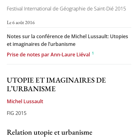
Festival International de Géographie de Saint-Dié 2015
Le 6 août 2016
Toutes les actualités
Notes sur la conférence de Michel Lussault: Utopies
Les rendez-vous de l’APHG
et imaginaires de l’urbanisme
Concours de recrutement
1
Prise de notes par Ann-Laure Liéval
Concours scolaires
Conférences, tables rondes
UTOPIE ET IMAGINAIRES DE
Critique d’ouvrages publiés
L’URBANISME
Culture
Michel Lussault
FIG 2015
Relation utopie et urbanisme