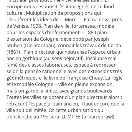
l’incivilité, promouvoir le « vivre ensemble ». En
Europe nous restions très imprégnés de ce fond
culturel. Multiplication de propositions qui
récupèrent les idées de T. More : – Palma nova, près
de Venise, 1598. Plan de ville, forteresse, modèle
pour les espaces d’enfermement. – 1880 plan
d’extension de Cologne, développé par Joseph
Stuben (Die Stadtbau), connait les travaux de Cerda
(1867) . Plan directeur qui neutralise l’espace urbain
ancien gothique (au sens péjoratif), insalubre mal
famé des classes laborieuses, espace à redresser
selon la pensée rationnelle avec des extensions très
géométriques cf le livre de Françoise Choay, La règle
et le modèle Cologne = ville en pleine expansion,
mais on garde la limite, avec grands boulevards.
Toutes les villes se dotent d’un plan directeur alors :
retracent l’espace urbain ancien, il faut encore que la
ville soit délimitée. Or cette urbanisation qui
s’enclenche au 19e sera ILLIMITEE (urban sprawl).