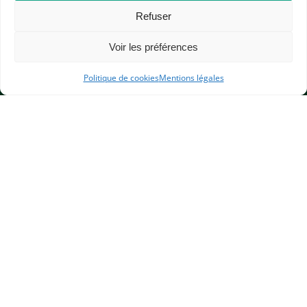
Refuser
Voir les préférences
Politique de cookies
Mentions légales
APHG
Association des professeurs d'histoire et géographie
+ 33 0(1) 42 33 62 37
BP 6541 – 75065 Paris Cedex 02
CONTACTEZ-NOUS
MENTIONS LÉGALES
GESTION DES COOKIES
DONNÉES PERSONNELLES
PLAN DU SITE