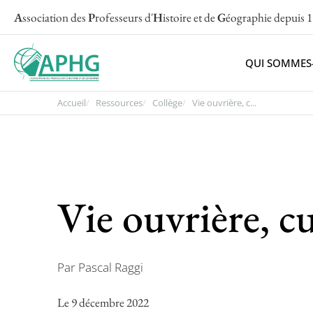
A
ssociation des
P
rofesseurs d'
H
istoire et de
G
éographie
depuis 
QUI SOMMES
Accueil
Ressources
Collège
Vie ouvrière, c...
Vie ouvrière, c
Par Pascal Raggi
Le 9 décembre 2022