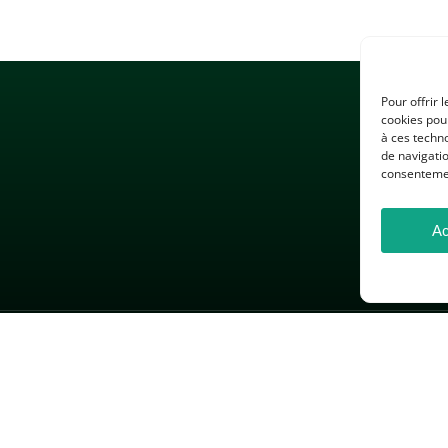
Pour offrir 
cookies pour
à ces techn
de navigatio
consentement
Ac
 LÉGALES
GESTION DES COOKIES
DONNÉES PERSONNELLES
26 — Association des Professeurs d’Histoire et de Géographie — Tous droits