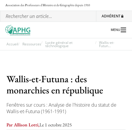
A
ssociation des
P
rofesseurs d'
H
istoire et de
G
éographie
depuis 1910
ADHÉRENT
MENU
Lycée général et
Wallis-et-
Accueil
Ressources
technologique
Futun...
L’association
Les régionales
Wallis-et-Futuna : des
Les ateliers nationaux
monarchies en république
Communiqués et motions
Fenêtres sur cours : Analyse de l'histoire du statut de
Lettre d’information de l’APHG
Wallis-et-Futuna (1961-1991)
L’APHG dans la presse
Par Allison Lotti,
Le 1 octobre 2025