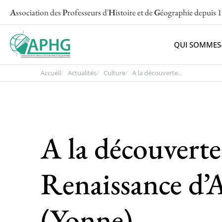
A
ssociation des
P
rofesseurs d'
H
istoire et de
G
éographie
depuis 
QUI SOMMES
Accueil
Actualités
Culture
A la découverte...
A la découverte
Renaissance d’
(Yonne)