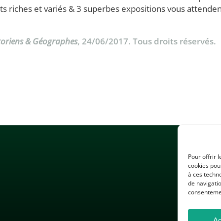
ts riches et variés & 3 superbes expositions vous attende
toriens & Géographes
, 24/06/2017. Tous droits réservés.
Pour offrir 
cookies pour
à ces techn
de navigatio
consentement
Ac