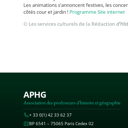
Les animations s’annoncent festives, les concer
côtés cour et jardin !
Programme
Site internet
© Les services culturels de la Rédaction
d’His
APHG
Association des professeurs d'histoire et géographie
+ 33 0(1) 42 33 62 37
BP 6541 – 75065 Paris Cedex 02