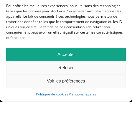
Pour offrir les meilleures expériences, nous utilisons des technologies
telles que les cookies pour stocker et/ou accéder aux informations des
appareils. Le fait de consentir à ces technologies nous permettra de
traiter des données telles que le comportement de navigation ou les ID
APHG
uniques sur ce site. Le fait de ne pas consentir ou de retirer son
Association des professeurs d'histoire et géographie
consentement peut avoir un effet négatif sur certaines caractéristiques
et fonctions.
+ 33 0(1) 42 33 62 37
BP 6541 – 75065 Paris Cedex 02
Accepter
Refuser
CONTACTEZ-NOUS
Voir les préférences
MENTIONS LÉGALES
Politique de cookies
Mentions légales
GESTION DES COOKIES
DONNÉES PERSONNELLES
PLAN DU SITE
© 2000-2026 — Association des Professeurs d’Histoire et de