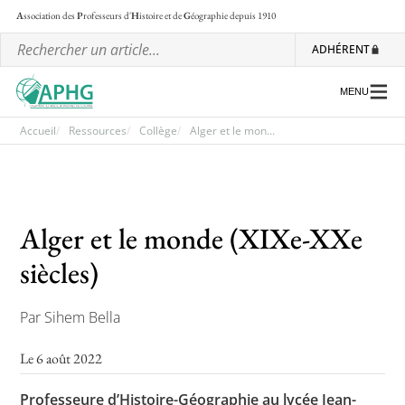
A
ssociation des
P
rofesseurs d'
H
istoire et de
G
éographie
depuis 1910
ADHÉRENT
MENU
Accueil
Ressources
Collège
Alger et le mon...
L’association
Les régionales
Alger et le monde (XIXe-XXe
Les ateliers nationaux
siècles)
Communiqués et motions
Par Sihem Bella
Lettre d’information de l’APHG
Le 6 août 2022
L’APHG dans la presse
Professeure d’Histoire-Géographie au lycée Jean-