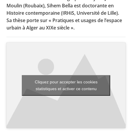
Moulin (Roubaix), Sihem Bella est doctorante en
Histoire contemporaine (IRHiS, Université de Lille).
Sa thèse porte sur « Pratiques et usages de l’espace
Toutes les actualités
urbain à Alger au XIXe siècle ».
Les rendez-vous de l’APHG
Concours de recrutement
Concours scolaires
Conférences, tables rondes
Critique d’ouvrages publiés
Cliquez pour accepter les cookies
statistiques et activer ce contenu
Culture