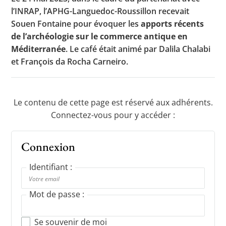
l’INRAP, l’APHG-Languedoc-Roussillon recevait
Souen Fontaine pour évoquer les
apports récents
de l’archéologie sur le commerce antique en
Toutes les actualités
Méditerranée
. Le café était animé par Dalila Chalabi
Les rendez-vous de l’APHG
et François da Rocha Carneiro.
Concours de recrutement
Concours scolaires
Le contenu de cette page est réservé aux adhérents.
Connectez-vous pour y accéder :
Conférences, tables rondes
Critique d’ouvrages publiés
Connexion
Culture
Identifiant :
Mot de passe :
Se souvenir de moi