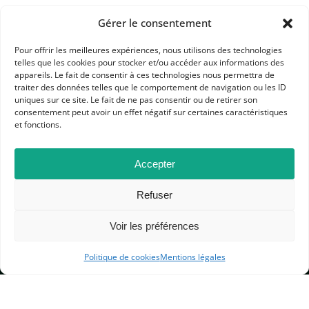
Gérer le consentement
Pour offrir les meilleures expériences, nous utilisons des technologies
telles que les cookies pour stocker et/ou accéder aux informations des
appareils. Le fait de consentir à ces technologies nous permettra de
traiter des données telles que le comportement de navigation ou les ID
APHG
uniques sur ce site. Le fait de ne pas consentir ou de retirer son
consentement peut avoir un effet négatif sur certaines caractéristiques
Association des professeurs d'histoire et géographie
et fonctions.
+ 33 0(1) 42 33 62 37
Accepter
BP 6541 – 75065 Paris Cedex 02
Refuser
CONTACTEZ-NOUS
Voir les préférences
Politique de cookies
Mentions légales
MENTIONS LÉGALES
GESTION DES COOKIES
DONNÉES PERSONNELLES