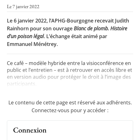
Le 7 janvier 2022
Le 6 janvier 2022, l’APHG-Bourgogne recevait Judith
Toutes les actualités
Rainhorn pour son ouvrage
Blanc de plomb. Histoire
d’un poison légal
. L’échange était animé par
Les rendez-vous de l’APHG
Emmanuel Ménétrey.
Concours de recrutement
Concours scolaires
Ce café – modèle hybride entre la visioconférence en
public et l’entretien – est à retrouver en accès libre et
Conférences, tables rondes
en version audio pour protéger le droit à l’image des
participants.
Critique d’ouvrages publiés
Culture
Le contenu de cette page est réservé aux adhérents.
Connectez-vous pour y accéder :
Connexion