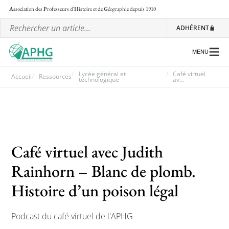
A
ssociation des
P
rofesseurs d'
H
istoire et de
G
éographie
depuis 1910
ADHÉRENT
MENU
Lycée général et
Café virtuel
Accueil
Ressources
technologique
av...
L’association
Les régionales
Les ateliers nationaux
Café virtuel avec Judith
Communiqués et motions
Rainhorn – Blanc de plomb.
Lettre d’information de l’APHG
Histoire d’un poison légal
L’APHG dans la presse
Podcast du café virtuel de l'APHG