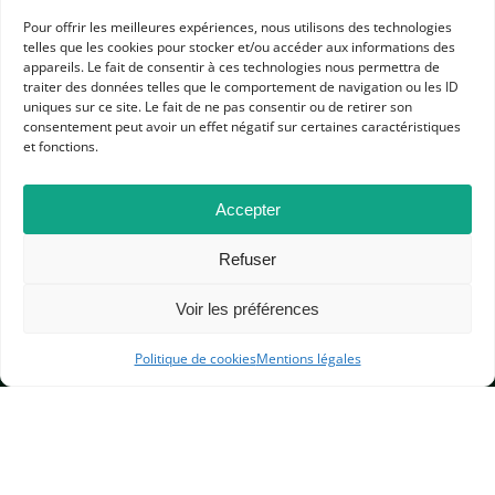
Pour offrir les meilleures expériences, nous utilisons des technologies
telles que les cookies pour stocker et/ou accéder aux informations des
appareils. Le fait de consentir à ces technologies nous permettra de
traiter des données telles que le comportement de navigation ou les ID
uniques sur ce site. Le fait de ne pas consentir ou de retirer son
consentement peut avoir un effet négatif sur certaines caractéristiques
et fonctions.
APHG
Accepter
Association des professeurs d'histoire et géographie
Refuser
+ 33 0(1) 42 33 62 37
BP 6541 – 75065 Paris Cedex 02
Voir les préférences
Politique de cookies
Mentions légales
CONTACTEZ-NOUS
MENTIONS LÉGALES
GESTION DES COOKIES