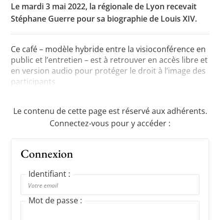
Le mardi 3 mai 2022, la régionale de Lyon recevait
Stéphane Guerre pour sa biographie de Louis XIV.
Toutes les actualités
Ce café – modèle hybride entre la visioconférence en
Les rendez-vous de l’APHG
public et l’entretien – est à retrouver en accès libre et
en version audio pour protéger le droit à l’image des
Concours de recrutement
participants.
Concours scolaires
Le contenu de cette page est réservé aux adhérents.
Conférences, tables rondes
Connectez-vous pour y accéder :
Critique d’ouvrages publiés
Connexion
Culture
Identifiant :
Mot de passe :