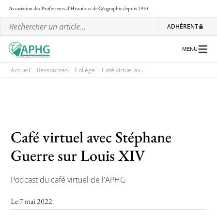
A
ssociation des
P
rofesseurs d'
H
istoire et de
G
éographie
depuis 1910
ADHÉRENT
MENU
Accueil
Ressources
Collège
Café virtuel av...
L’association
Les régionales
Café virtuel avec Stéphane
Les ateliers nationaux
Guerre sur Louis XIV
Communiqués et motions
Lettre d’information de l’APHG
Podcast du café virtuel de l'APHG
L’APHG dans la presse
Le 7 mai 2022