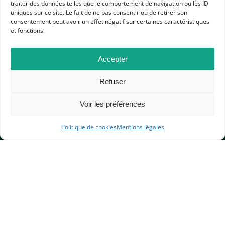
TEMPS MODERNES
CAFÉS VIRTUELS
traiter des données telles que le comportement de navigation ou les ID
uniques sur ce site. Le fait de ne pas consentir ou de retirer son
RESSOURCES APHG POUR LES ADHÉRENTS
COLLÈGE
consentement peut avoir un effet négatif sur certaines caractéristiques
ÉLÉMENTAIRE
LYCÉE GÉNÉRAL ET TECHNOLOGIQUE
et fonctions.
LYCÉE PROFESSIONNEL
Accepter
Refuser
Voir les préférences
Politique de cookies
Mentions légales
APHG
Association des professeurs d'histoire et géographie
+ 33 0(1) 42 33 62 37
BP 6541 – 75065 Paris Cedex 02
CONTACTEZ-NOUS