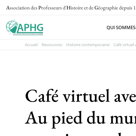
A
ssociation des
P
rofesseurs d'
H
istoire et de
G
éographie
depuis 
QUI SOMMES
Accueil
Ressources
Histoire contemporaine
Café virtuel a
Café virtuel av
Au pied du mur 