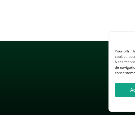
Pour offrir 
cookies pour
à ces techn
de navigatio
consentement
Ac
 LÉGALES
GESTION DES COOKIES
DONNÉES PERSONNELLES