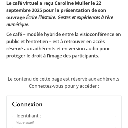
Le café virtuel a reçu Caroline Muller le 22
septembre 2025 pour la présentation de son
ouvrage
Écrire l’histoire. Gestes et expériences à l’ère
Toutes les actualités
numérique
.
Les rendez-vous de l’APHG
Ce café – modèle hybride entre la visioconférence en
public et l’entretien – est à retrouver en accès
Concours de recrutement
réservé aux adhérents et en version audio pour
protéger le droit à l’image des participants.
Concours scolaires
Conférences, tables rondes
Critique d’ouvrages publiés
Le contenu de cette page est réservé aux adhérents.
Connectez-vous pour y accéder :
Culture
Connexion
Identifiant :