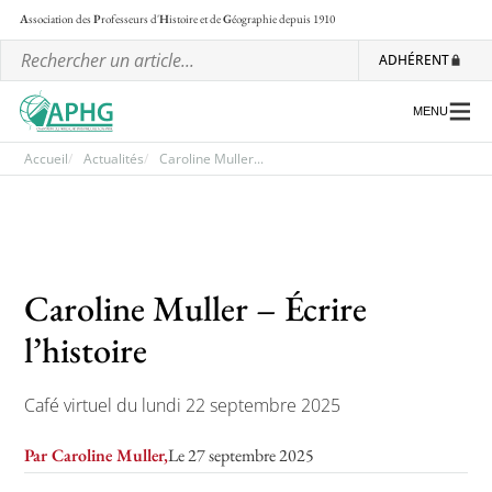
A
ssociation des
P
rofesseurs d'
H
istoire et de
G
éographie
depuis 1910
ADHÉRENT
MENU
Accueil
Actualités
Caroline Muller...
L’association
Les régionales
Caroline Muller – Écrire
Les ateliers nationaux
l’histoire
Communiqués et motions
Lettre d’information de l’APHG
Café virtuel du lundi 22 septembre 2025
L’APHG dans la presse
Par Caroline Muller,
Le 27 septembre 2025