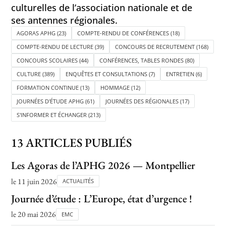
culturelles de l’association nationale et de
ses antennes régionales.
AGORAS APHG
(23)
COMPTE-RENDU DE CONFÉRENCES
(18)
Toutes les actualités
COMPTE-RENDU DE LECTURE
(39)
CONCOURS DE RECRUTEMENT
(168)
Les rendez-vous de l’APHG
CONCOURS SCOLAIRES
(44)
CONFÉRENCES, TABLES RONDES
(80)
CULTURE
(389)
ENQUÊTES ET CONSULTATIONS
(7)
ENTRETIEN
(6)
Concours de recrutement
FORMATION CONTINUE
(13)
HOMMAGE
(12)
Concours scolaires
JOURNÉES D'ÉTUDE APHG
(61)
JOURNÉES DES RÉGIONALES
(17)
S'INFORMER ET ÉCHANGER
(213)
Conférences, tables rondes
Critique d’ouvrages publiés
13 ARTICLES PUBLIÉS
Culture
Les Agoras de l’APHG 2026 — Montpellier
le 11 juin 2026
ACTUALITÉS
Journée d’étude : L’Europe, état d’urgence !
le 20 mai 2026
EMC