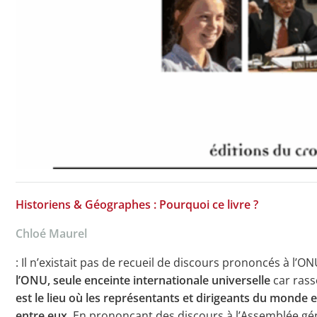
Historiens & Géographes : Pourquoi ce livre ?
Chloé Maurel
: Il n’existait pas de recueil de discours prononcés à l’O
l’ONU, seule enceinte internationale universelle
car ras
est le lieu où les représentants et dirigeants du monde
entre eux
. En prononçant des discours à l’Assemblée gén