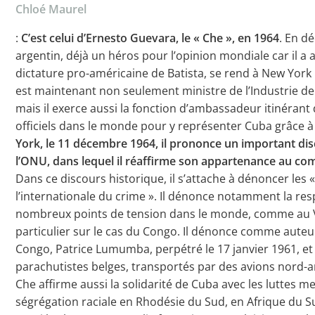
Chloé Maurel
:
C’est celui d’Ernesto Guevara, le « Che », en 1964
. En d
argentin, déjà un héros pour l’opinion mondiale car il a ai
dictature pro-américaine de Batista, se rend à New York 
est maintenant non seulement ministre de l’Industrie de
mais il exerce aussi la fonction d’ambassadeur itinérant
officiels dans le monde pour y représenter Cuba grâce 
York, le 11 décembre 1964, il prononce un important di
l’ONU, dans lequel il réaffirme son appartenance au c
Dans ce discours historique, il s’attache à dénoncer les 
l’internationale du crime ». Il dénonce notamment la res
nombreux points de tension dans le monde, comme au Vi
particulier sur le cas du Congo. Il dénonce comme auteu
Congo, Patrice Lumumba, perpétré le 17 janvier 1961, et
parachutistes belges, transportés par des avions nord-am
Che affirme aussi la solidarité de Cuba avec les luttes m
ségrégation raciale en Rhodésie du Sud, en Afrique du Su