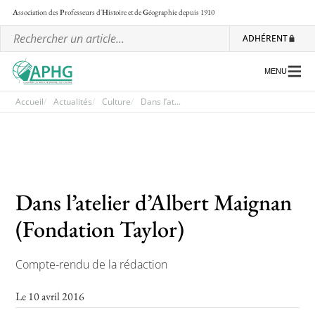
A
ssociation des
P
rofesseurs d'
H
istoire et de
G
éographie
depuis 1910
ADHÉRENT
MENU
Accueil
Actualités
Culture
Dans l’at...
L’association
Les régionales
Dans l’atelier d’Albert Maignan
Les ateliers nationaux
(Fondation Taylor)
Communiqués et motions
Lettre d’information de l’APHG
Compte-rendu de la rédaction
L’APHG dans la presse
Le 10 avril 2016