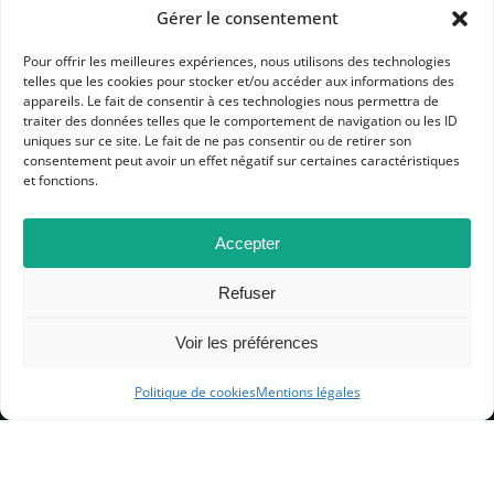
Gérer le consentement
Pour offrir les meilleures expériences, nous utilisons des technologies
telles que les cookies pour stocker et/ou accéder aux informations des
appareils. Le fait de consentir à ces technologies nous permettra de
traiter des données telles que le comportement de navigation ou les ID
uniques sur ce site. Le fait de ne pas consentir ou de retirer son
consentement peut avoir un effet négatif sur certaines caractéristiques
APHG
et fonctions.
Association des professeurs d'histoire et géographie
Accepter
+ 33 0(1) 42 33 62 37
BP 6541 – 75065 Paris Cedex 02
Refuser
Voir les préférences
CONTACTEZ-NOUS
Politique de cookies
Mentions légales
MENTIONS LÉGALES
GESTION DES COOKIES