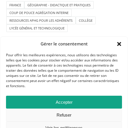
FRANCE
GÉOGRAPHIE - DIDACTIQUE ET PRATIQUES
COUP DE POUCE AGRÉGATION INTERNE
RESSOURCES APHG POUR LES ADHÉRENTS
COLLÈGE
LYCÉE GÉNÉRAL ET TECHNOLOGIQUE
Gérer le consentement
Pour offrir les meilleures expériences, nous utilisons des technologies
telles que les cookies pour stocker et/ou accéder aux informations des
appareils. Le fait de consentir à ces technologies nous permettra de
traiter des données telles que le comportement de navigation ou les ID
uniques sur ce site. Le fait de ne pas consentir ou de retirer son
APHG
consentement peut avoir un effet négatif sur certaines caractéristiques
Association des professeurs d'histoire et géographie
et fonctions.
+ 33 0(1) 42 33 62 37
Accepter
BP 6541 – 75065 Paris Cedex 02
Refuser
CONTACTEZ-NOUS
Voir les préférences