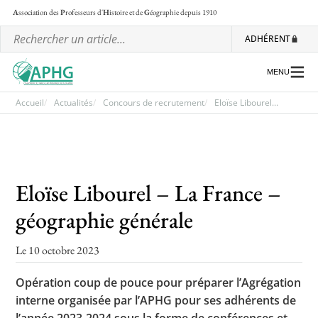
A
ssociation des
P
rofesseurs d'
H
istoire et de
G
éographie
depuis 1910
ADHÉRENT
MENU
Accueil
Actualités
Concours de recrutement
Eloïse Libourel...
L’association
Les régionales
Eloïse Libourel – La France –
Les ateliers nationaux
géographie générale
Communiqués et motions
Le 10 octobre 2023
Lettre d’information de l’APHG
L’APHG dans la presse
Opération coup de pouce pour préparer l’Agrégation
interne organisée par l’APHG pour ses adhérents de
l’année 2023-2024 sous la forme de conférences et