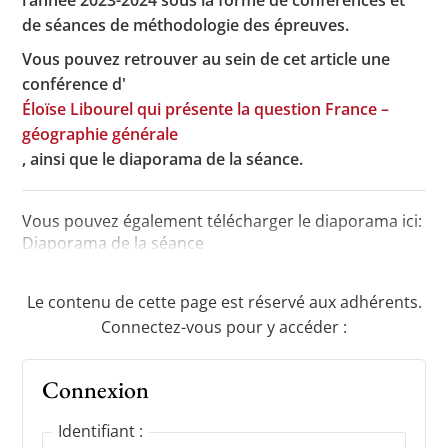
de séances de méthodologie des épreuves.
Vous pouvez retrouver au sein de cet article une
Toutes les actualités
conférence d'
Éloïse Libourel qui présente la question France –
Les rendez-vous de l’APHG
géographie générale
Concours de recrutement
, ainsi que le diaporama de la séance.
Concours scolaires
Vous pouvez également télécharger le diaporama ici:
Conférences, tables rondes
Diaporama de la séance
Critique d’ouvrages publiés
Le contenu de cette page est réservé aux adhérents.
Culture
Connectez-vous pour y accéder :
Connexion
Identifiant :