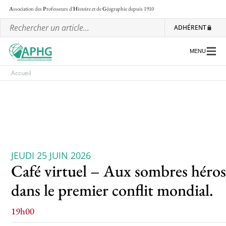
A
ssociation des
P
rofesseurs d'
H
istoire et de
G
éographie
depuis 1910
ADHÉRENT
MENU
Accueil
L’association
Les régionales
Les ateliers nationaux
JEUDI 25 JUIN 2026
Communiqués et motions
Café virtuel – Aux sombres héros 
Lettre d’information de l’APHG
dans le premier conflit mondial.
L’APHG dans la presse
19h00