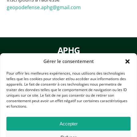
L’APHG dans la presse
geopodefense.aphg@gmail.com
Toutes les actualités
APHG
Association des professeurs d'histoire et géographie
Les rendez-vous de l’APHG
Gérer le consentement
Concours de recrutement
+ 33 0(1) 42 33 62 37
Pour offrir les meilleures expériences, nous utilisons des technologies
telles que les cookies pour stocker et/ou accéder aux informations des
BP 6541 – 75065 Paris Cedex 02
Concours scolaires
appareils. Le fait de consentir à ces technologies nous permettra de
traiter des données telles que le comportement de navigation ou les ID
Conférences, tables rondes
uniques sur ce site. Le fait de ne pas consentir ou de retirer son
CONTACTEZ-NOUS
consentement peut avoir un effet négatif sur certaines caractéristiques
Critique d’ouvrages publiés
et fonctions.
Culture
MENTIONS LÉGALES
Accepter
GESTION DES COOKIES
DONNÉES PERSONNELLES