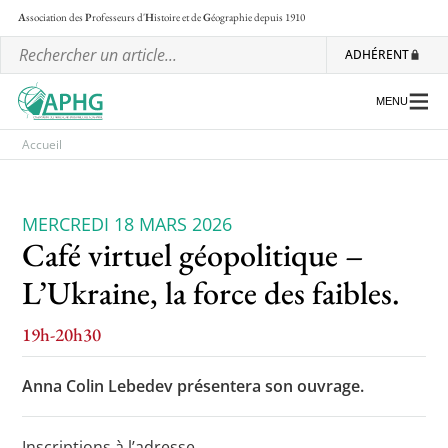
A
ssociation des
P
rofesseurs d'
H
istoire et de
G
éographie
depuis 1910
ADHÉRENT
MENU
Accueil
MERCREDI 18 MARS 2026
Café virtuel géopolitique –
L’association
L’Ukraine, la force des faibles.
Les régionales
19h-20h30
Les ateliers nationaux
Anna Colin Lebedev présentera son ouvrage.
Communiqués et motions
Lettre d’information de l’APHG
Inscriptions à l’adresse