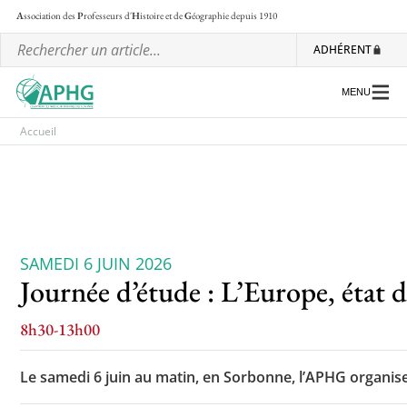
A
ssociation des
P
rofesseurs d'
H
istoire et de
G
éographie
depuis 1910
ADHÉRENT
MENU
Accueil
L’association
SAMEDI 6 JUIN 2026
Journée d’étude : L’Europe, état d
Les régionales
Les ateliers nationaux
8h30-13h00
Communiqués et motions
Le samedi 6 juin au matin, en Sorbonne, l’APHG organise
Lettre d’information de l’APHG