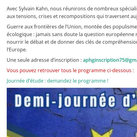
L’APHG dans la presse
Avec Sylvain Kahn, nous réunirons de nombreux spéciali
aux tensions, crises et recompositions qui traversent au
Guerre aux frontières de l’Union, montée des populisme
écologique : jamais sans doute la question européenne n’
nourrir le débat et de donner des clés de compréhension
Toutes les actualités
l’Europe.
Les rendez-vous de l’APHG
Une seule adresse d’inscription :
aphginscription75@gm
Vous pouvez retrouver tous le programme ci-dessous :
Concours de recrutement
Journée d’étude : demandez le programme !
Concours scolaires
Conférences, tables rondes
Critique d’ouvrages publiés
Culture