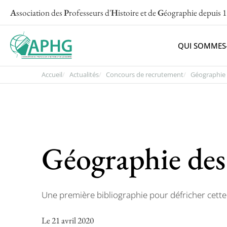
A
ssociation des
P
rofesseurs d'
H
istoire et de
G
éographie
depuis 
QUI SOMMES
Accueil
Actualités
Concours de recrutement
Géographie d
Géographie des
Une première bibliographie pour défricher cett
Le 21 avril 2020