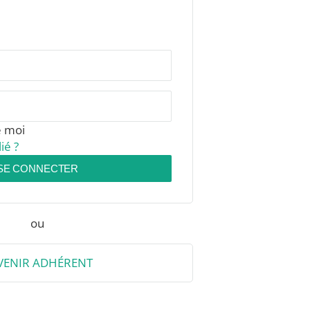
e moi
ié ?
SE CONNECTER
ou
VENIR ADHÉRENT