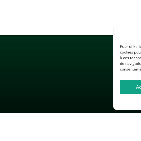
Pour offrir 
cookies pour
à ces techn
de navigatio
consentement
Ac
 LÉGALES
GESTION DES COOKIES
DONNÉES PERSONNELLES
26 — Association des Professeurs d’Histoire et de Géographie — Tous droits