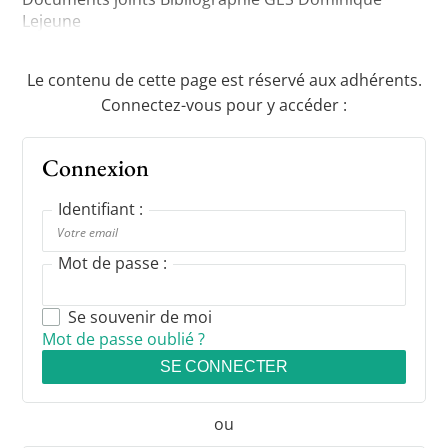
Lejeune
Le contenu de cette page est réservé aux adhérents.
Toutes les actualités
Connectez-vous pour y accéder :
Les rendez-vous de l’APHG
Concours de recrutement
Connexion
Concours scolaires
Identifiant :
Conférences, tables rondes
Mot de passe :
Critique d’ouvrages publiés
Culture
Se souvenir de moi
Mot de passe oublié ?
SE CONNECTER
ou