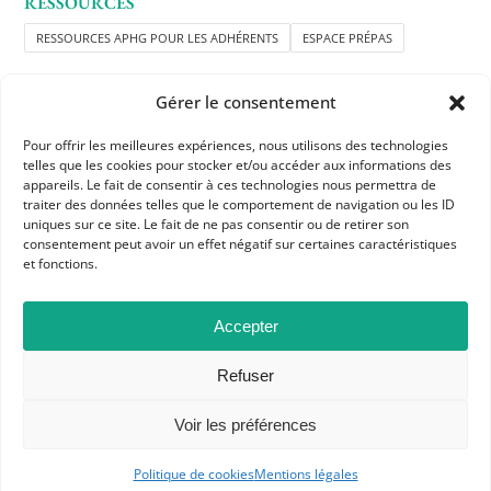
RESSOURCES
RESSOURCES APHG POUR LES ADHÉRENTS
ESPACE PRÉPAS
Gérer le consentement
Pour offrir les meilleures expériences, nous utilisons des technologies
telles que les cookies pour stocker et/ou accéder aux informations des
appareils. Le fait de consentir à ces technologies nous permettra de
traiter des données telles que le comportement de navigation ou les ID
APHG
uniques sur ce site. Le fait de ne pas consentir ou de retirer son
consentement peut avoir un effet négatif sur certaines caractéristiques
Association des professeurs d'histoire et géographie
et fonctions.
+ 33 0(1) 42 33 62 37
Accepter
BP 6541 – 75065 Paris Cedex 02
Refuser
CONTACTEZ-NOUS
Voir les préférences
Politique de cookies
Mentions légales
MENTIONS LÉGALES