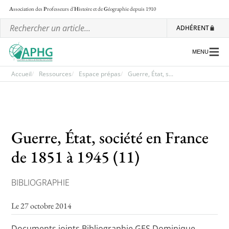
A
ssociation des
P
rofesseurs d'
H
istoire et de
G
éographie
depuis 1910
ADHÉRENT
MENU
Accueil
Ressources
Espace prépas
Guerre, État, s...
L’association
Les régionales
Guerre, État, société en France
Les ateliers nationaux
de 1851 à 1945 (11)
Communiqués et motions
BIBLIOGRAPHIE
Lettre d’information de l’APHG
L’APHG dans la presse
Le 27 octobre 2014
Documents joints Bibliographie GES Dominique