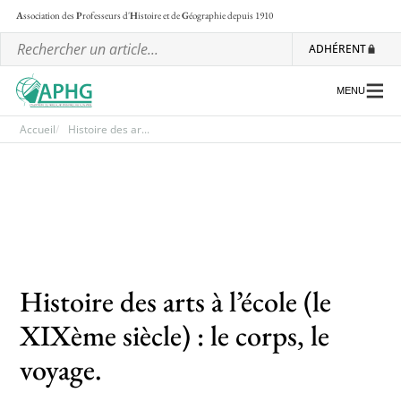
A
ssociation des
P
rofesseurs d'
H
istoire et de
G
éographie
depuis 1910
ADHÉRENT
MENU
Accueil
Histoire des ar...
L’association
Les régionales
Les ateliers nationaux
Communiqués et motions
Histoire des arts à l’école (le
Lettre d’information de l’APHG
XIXème siècle) : le corps, le
L’APHG dans la presse
voyage.