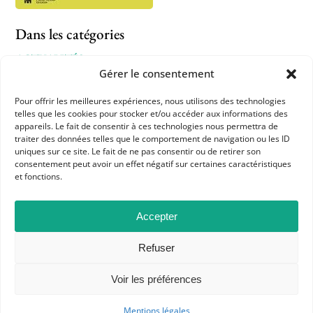
Dans les catégories
ACTUALITÉS
Gérer le consentement
CRITIQUE D'OUVRAGES PUBLIÉS
Pour offrir les meilleures expériences, nous utilisons des technologies
telles que les cookies pour stocker et/ou accéder aux informations des
appareils. Le fait de consentir à ces technologies nous permettra de
traiter des données telles que le comportement de navigation ou les ID
uniques sur ce site. Le fait de ne pas consentir ou de retirer son
consentement peut avoir un effet négatif sur certaines caractéristiques
et fonctions.
Accepter
APHG
Refuser
Association des professeurs d'histoire et géographie
Voir les préférences
+ 33 0(1) 42 33 62 37
Mentions légales