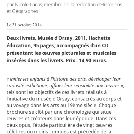
par Nicole Lucas, membre de la rédaction d’Historiens
et Géographes
Toutes les actualités
Le 21 octobre 2014
Les rendez-vous de l’APHG
Deux livrets, Musée d’Orsay, 2011, Hachette
éducation, 95 pages, accompagnés d’un CD
Concours de recrutement
présentant les œuvres picturales et musicales
Concours scolaires
insérées dans les livrets. Prix : 14,90 euros
.
Conférences, tables rondes
« Initier les enfants à l’histoire des arts, développer leur
Critique d’ouvrages publiés
curiosité esthétique, affiner leur sensibilité aux œuvres »
,
tels sont les objectifs de ces livrets réalisés à
Culture
l’initiative du musée d’Orsay, consacrés au corps et
au voyage dans les arts au 19ème siècle. Chaque
brochure se clôt par une chronologie qui situe
œuvres et créateurs dans leur époque. Dans ces
deux opus, l’étude particulière de vingt œuvres
célèbres ou moins connues est précédée de la