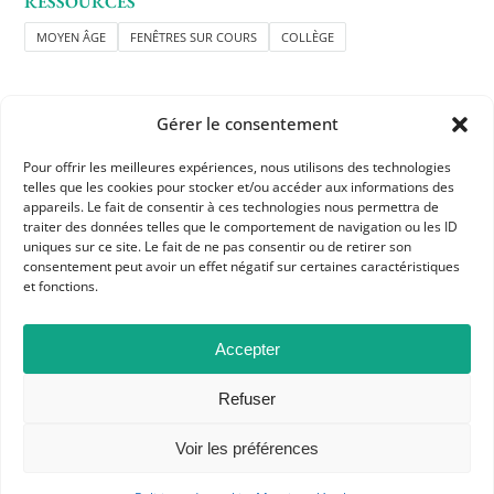
RESSOURCES
MOYEN ÂGE
FENÊTRES SUR COURS
COLLÈGE
Gérer le consentement
Pour offrir les meilleures expériences, nous utilisons des technologies
telles que les cookies pour stocker et/ou accéder aux informations des
APHG
appareils. Le fait de consentir à ces technologies nous permettra de
traiter des données telles que le comportement de navigation ou les ID
Association des professeurs d'histoire et géographie
uniques sur ce site. Le fait de ne pas consentir ou de retirer son
consentement peut avoir un effet négatif sur certaines caractéristiques
+ 33 0(1) 42 33 62 37
et fonctions.
BP 6541 – 75065 Paris Cedex 02
Accepter
CONTACTEZ-NOUS
Refuser
Voir les préférences
MENTIONS LÉGALES
GESTION DES COOKIES