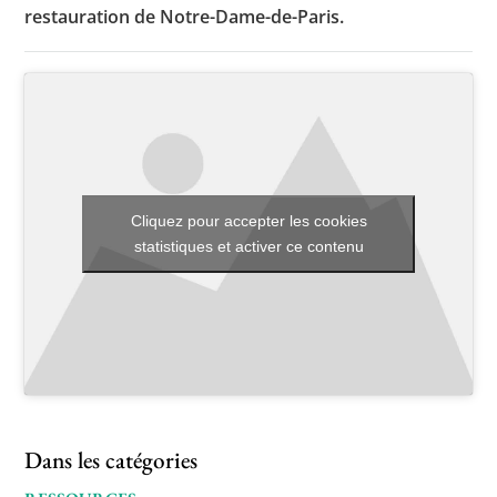
restauration de Notre-Dame-de-Paris.
Toutes les actualités
Les rendez-vous de l’APHG
Concours de recrutement
Concours scolaires
Cliquez pour accepter les cookies
statistiques et activer ce contenu
Conférences, tables rondes
Critique d’ouvrages publiés
Culture
Dans les catégories