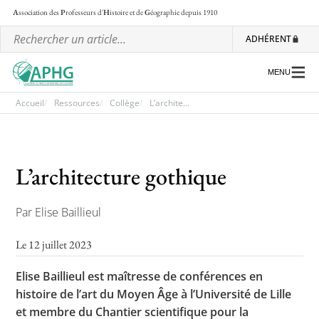
A
ssociation des
P
rofesseurs d'
H
istoire et de
G
éographie
depuis 1910
ADHÉRENT
MENU
Accueil
Ressources
Collège
L’archite...
L’association
L’architecture gothique
Les régionales
Les ateliers nationaux
Par Elise Baillieul
Communiqués et motions
Le 12 juillet 2023
Lettre d’information de l’APHG
Elise Baillieul est maîtresse de conférences en
L’APHG dans la presse
histoire de l’art du Moyen Âge à l’Université de Lille
et membre du Chantier scientifique pour la