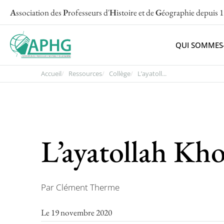
A
ssociation des
P
rofesseurs d'
H
istoire et de
G
éographie
depuis 
QUI SOMMES
Accueil
Ressources
Collège
L’ayatoll...
L’ayatollah Kh
Par Clément Therme
Le 19 novembre 2020