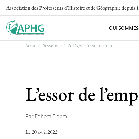
A
ssociation des
P
rofesseurs d'
H
istoire et de
G
éographie
depuis 
QUI SOMMES
Accueil
Ressources
Collège
L’essor de l’em...
L’essor de l’em
Par Edhem Eldem
Le 20 avril 2022