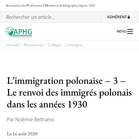
A
ssociation des
P
rofesseurs d'
H
istoire et de
G
éographie
depuis 1910
ADHÉRENT
MENU
Accueil
Ressources
Collège
L’immigra...
L’association
Les régionales
L’immigration polonaise – 3 –
Les ateliers nationaux
Le renvoi des immigrés polonais
Communiqués et motions
dans les années 1930
Lettre d’information de l’APHG
Par Noémie Beltramo
L’APHG dans la presse
Le 16 août 2020