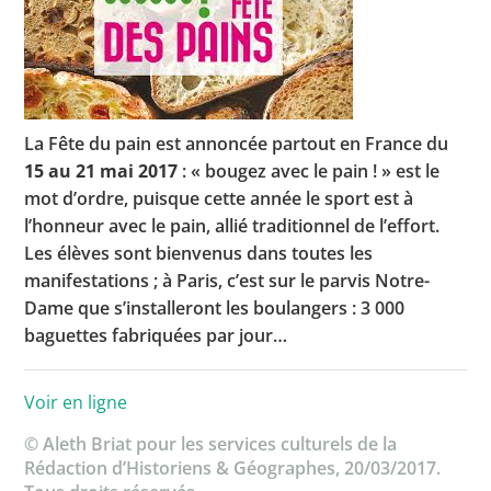
Toutes les actualités
Les rendez-vous de l’APHG
La Fête du pain est annoncée partout en France du
15 au 21 mai 2017
: « bougez avec le pain ! » est le
Concours de recrutement
mot d’ordre, puisque cette année le sport est à
Concours scolaires
l’honneur avec le pain, allié traditionnel de l’effort.
Les élèves sont bienvenus dans toutes les
Conférences, tables rondes
manifestations ; à Paris, c’est sur le parvis Notre-
Critique d’ouvrages publiés
Dame que s’installeront les boulangers : 3 000
baguettes fabriquées par jour…
Culture
Voir en ligne
© Aleth Briat pour les services culturels de la
Rédaction d’Historiens & Géographes, 20/03/2017.