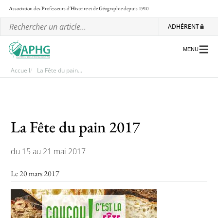
A
ssociation des
P
rofesseurs d'
H
istoire et de
G
éographie
depuis 1910
ADHÉRENT
MENU
Accueil
La Fête du pain...
L’association
Les régionales
La Fête du pain 2017
Les ateliers nationaux
du 15 au 21 mai 2017
Communiqués et motions
Le 20 mars 2017
Lettre d’information de l’APHG
L’APHG dans la presse