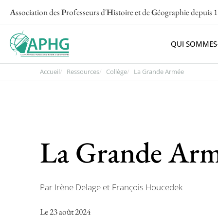
A
ssociation des
P
rofesseurs d'
H
istoire et de
G
éographie
depuis 
QUI SOMMES
Accueil
Ressources
Collège
La Grande Armée
La Grande Ar
Par Irène Delage et François Houcedek
Le 23 août 2024