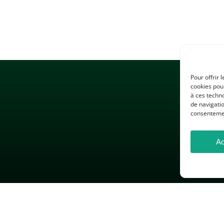
Pour offrir 
cookies pour
à ces techn
de navigatio
consentement
Ac
 LÉGALES
GESTION DES COOKIES
DONNÉES PERSONNELLES