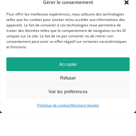
Gérer le consentement
ESPACE PRÉPAS
HGGSP
LYCÉE GÉNÉRAL ET TECHNOLOGIQUE
Pour offrir les meilleures expériences, nous utilisons des technologies
telles que les cookies pour stocker et/ou accéder aux informations des
appareils. Le fait de consentir à ces technologies nous permettra de
traiter des données telles que le comportement de navigation ou les ID
uniques sur ce site. Le fait de ne pas consentir ou de retirer son
consentement peut avoir un effet négatif sur certaines caractéristiques
et fonctions.
APHG
Accepter
Association des professeurs d'histoire et géographie
Refuser
+ 33 0(1) 42 33 62 37
BP 6541 – 75065 Paris Cedex 02
Voir les préférences
Politique de cookies
Mentions légales
CONTACTEZ-NOUS
MENTIONS LÉGALES