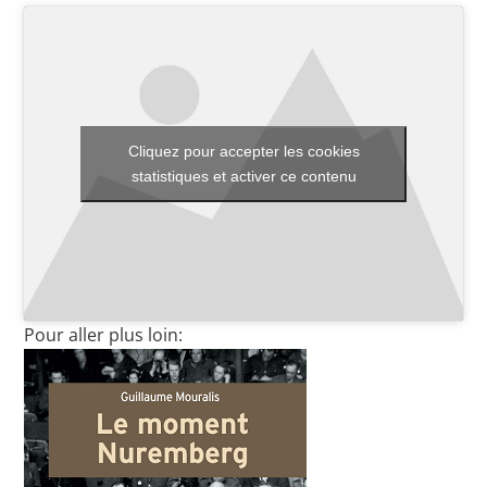
Toutes les actualités
Les rendez-vous de l’APHG
Cliquez pour accepter les cookies
Concours de recrutement
statistiques et activer ce contenu
Concours scolaires
Conférences, tables rondes
Critique d’ouvrages publiés
Pour aller plus loin:
Culture