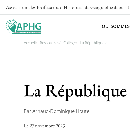
A
ssociation des
P
rofesseurs d'
H
istoire et de
G
éographie
depuis 
QUI SOMMES
Accueil
Ressources
Collège
La République c...
La République 
Par Arnaud-Dominique Houte
Le 27 novembre 2023