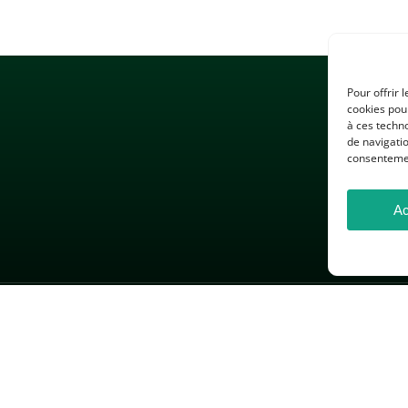
Pour offrir 
cookies pour
à ces techn
de navigatio
consentement
Ac
 LÉGALES
GESTION DES COOKIES
DONNÉES PERSONNELLES
26 — Association des Professeurs d’Histoire et de Géographie — Tous droits